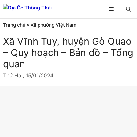
Chuyển
Menu
đến
nội
Trang chủ
»
Xã phường Việt Nam
dung
Xã Vĩnh Tuy, huyện Gò Quao
– Quy hoạch – Bản đồ – Tổng
quan
Thứ Hai, 15/01/2024