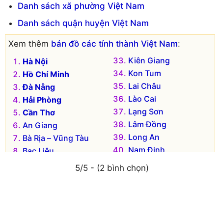
Danh sách xã phường Việt Nam
Danh sách quận huyện Việt Nam
Xem thêm
bản đồ các tỉnh thành Việt Nam
:
Kiên Giang
Hà Nội
Kon Tum
Hồ Chí Minh
Lai Châu
Đà Nẵng
Lào Cai
Hải Phòng
Lạng Sơn
Cần Thơ
Lâm Đồng
An Giang
Long An
Bà Rịa – Vũng Tàu
Nam Định
Bạc Liêu
Nghệ An
Bắc Kạn
5/5 - (2 bình chọn)
Ninh Bình
Bắc Giang
Ninh Thuận
Bắc Ninh
Phú Thọ
Bến Tre
Phú Yên
Bình Dương