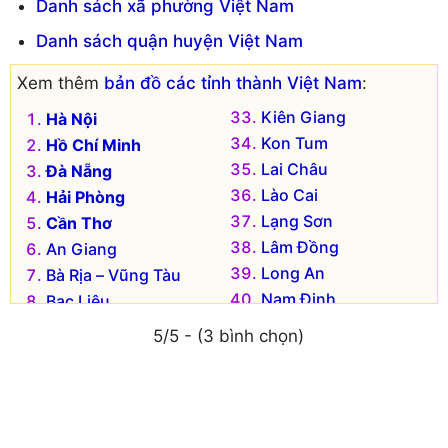
Danh sách xã phường Việt Nam
Huyện Thạch Thất
Quận Tây Hồ
Danh sách quận huyện Việt Nam
Huyện Thanh Oai
Quận Thanh Xuân
Huyện Thanh Trì
Thị xã Sơn Tây
Xem thêm
bản đồ các tỉnh thành Việt Nam
:
Huyện Thường Tín
Huyện Ba Vì
Kiên Giang
Hà Nội
Huyện Ứng Hòa
Huyện Chương Mỹ
Kon Tum
Hồ Chí Minh
Lai Châu
Đà Nẵng
Lào Cai
Hải Phòng
Lạng Sơn
Cần Thơ
Lâm Đồng
An Giang
Long An
Bà Rịa – Vũng Tàu
Nam Định
Bạc Liêu
Nghệ An
Bắc Kạn
5/5 - (3 bình chọn)
Ninh Bình
Bắc Giang
Ninh Thuận
Bắc Ninh
Phú Thọ
Bến Tre
Phú Yên
Bình Dương