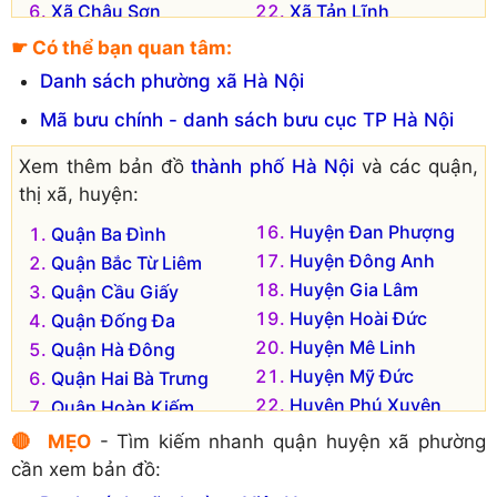
Xã Châu Sơn
Xã Tản Lĩnh
Xã Chu Minh
Xã Thái Hòa
☛ Có thể bạn quan tâm:
Xã Cổ Đô
Xã Thuần Mỹ
Danh sách phường xã Hà Nội
Xã Đông Quang
Xã Thuỵ An
Mã bưu chính - danh sách bưu cục TP Hà Nội
Xã Đồng Thái
Xã Tiên Phong
Xã Khánh Thượng
Xã Tòng Bạt
Xem thêm bản đồ
thành phố Hà Nội
và các quận,
Xã Minh Châu
Xã Vân Hòa
thị xã, huyện:
Xã Minh Quang
Xã Vạn Thắng
Huyện Đan Phượng
Quận Ba Đình
Xã Phong Vân
Xã Vật Lại
Huyện Đông Anh
Quận Bắc Từ Liêm
Xã Phú Châu
Xã Yên Bài
Huyện Gia Lâm
Quận Cầu Giấy
Huyện Hoài Đức
Quận Đống Đa
Huyện Mê Linh
Quận Hà Đông
Huyện Mỹ Đức
Quận Hai Bà Trưng
Huyện Phú Xuyên
Quận Hoàn Kiếm
Huyện Phúc Thọ
Quận Hoàng Mai
🔴 MẸO
- Tìm kiếm nhanh quận huyện xã phường
Huyện Quốc Oai
Quận Long Biên
cần xem bản đồ:
Huyện Sóc Sơn
Quận Nam Từ Liêm