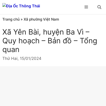
Chuyển
Menu
đến
nội
Trang chủ
»
Xã phường Việt Nam
dung
Xã Yên Bài, huyện Ba Vì –
Quy hoạch – Bản đồ – Tổng
quan
Thứ Hai, 15/01/2024