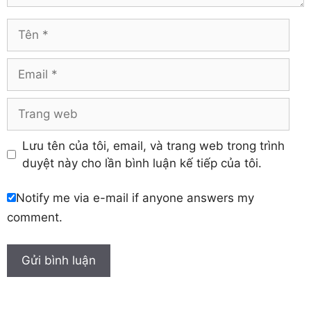
Vĩnh Long
Hòa Bình
Vĩnh Phúc
Hậu Giang
Tên
Yên Bái
Hưng Yên
Khánh Hòa
Email
Trang
web
Lưu tên của tôi, email, và trang web trong trình
duyệt này cho lần bình luận kế tiếp của tôi.
Notify me via e-mail if anyone answers my
comment.