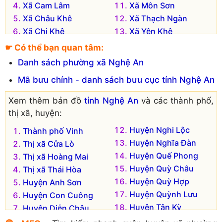
Xã Cam Lâm
Xã Môn Sơn
Xã Châu Khê
Xã Thạch Ngàn
Xã Chi Khê
Xã Yên Khê
☛ Có thể bạn quan tâm:
Danh sách phường xã Nghệ An
Mã bưu chính - danh sách bưu cục tỉnh Nghệ An
Xem thêm bản đồ
tỉnh Nghệ An
và các thành phố,
thị xã, huyện:
Huyện Nghi Lộc
Thành phố Vinh
Huyện Nghĩa Đàn
Thị xã Cửa Lò
Huyện Quế Phong
Thị xã Hoàng Mai
Huyện Quỳ Châu
Thị xã Thái Hòa
Huyện Quỳ Hợp
Huyện Anh Sơn
Huyện Quỳnh Lưu
Huyện Con Cuông
Huyện Tân Kỳ
Huyện Diễn Châu
Huyện Thanh Chương
Huyện Đô Lương