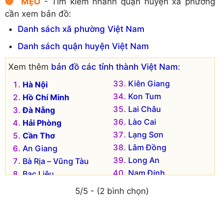
🔴 MẸO
- Tìm kiếm nhanh quận huyện xã phường
Huyện Tương Dương
Huyện Hưng Nguyên
cần xem bản đồ:
Huyện Yên Thành
Huyện Kỳ Sơn
Danh sách xã phường Việt Nam
Huyện Nam Đàn
Danh sách quận huyện Việt Nam
Xem thêm
bản đồ các tỉnh thành Việt Nam
:
Kiên Giang
Hà Nội
Kon Tum
Hồ Chí Minh
Lai Châu
Đà Nẵng
Lào Cai
Hải Phòng
Lạng Sơn
Cần Thơ
Lâm Đồng
An Giang
Long An
Bà Rịa – Vũng Tàu
Nam Định
Bạc Liêu
Nghệ An
Bắc Kạn
5/5 - (2 bình chọn)
Ninh Bình
Bắc Giang
Ninh Thuận
Bắc Ninh