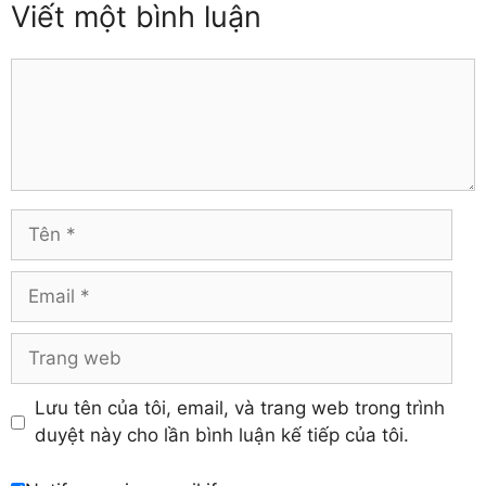
Viết một bình luận
Thái Nguyên
Đồng Tháp
Thanh Hóa
Gia Lai
Thừa Thiên – Huế
Comment
Hà Giang
Tiền Giang
Hà Nam
Trà Vinh
Hà Tĩnh
Tuyên Quang
Hải Dương
Vĩnh Long
Hòa Bình
Vĩnh Phúc
Hậu Giang
Tên
Yên Bái
Hưng Yên
Khánh Hòa
Email
Trang
web
Lưu tên của tôi, email, và trang web trong trình
duyệt này cho lần bình luận kế tiếp của tôi.