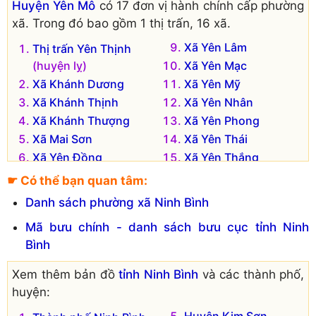
Huyện Yên Mô
có 17 đơn vị hành chính cấp phường
xã. Trong đó bao gồm 1 thị trấn, 16 xã.
Xã Yên Lâm
Thị trấn Yên Thịnh
(huyện lỵ)
Xã Yên Mạc
Xã Khánh Dương
Xã Yên Mỹ
Xã Khánh Thịnh
Xã Yên Nhân
Xã Khánh Thượng
Xã Yên Phong
Xã Mai Sơn
Xã Yên Thái
Xã Yên Đồng
Xã Yên Thắng
Xã Yên Hòa
Xã Yên Thành
☛ Có thể bạn quan tâm:
Xã Yên Hưng
Xã Yên Từ
Danh sách phường xã Ninh Bình
Mã bưu chính - danh sách bưu cục tỉnh Ninh
Bình
Xem thêm bản đồ
tỉnh Ninh Bình
và các thành phố,
huyện:
Huyện Kim Sơn