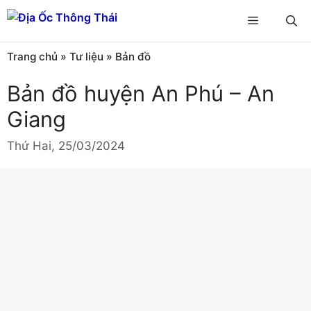
Chuyển
Menu
đến
nội
Trang chủ
»
Tư liệu
»
Bản đồ
dung
Bản đồ huyện An Phú – An
Giang
Thứ Hai, 25/03/2024