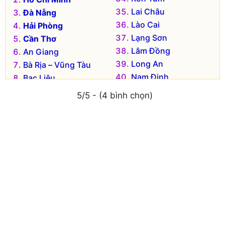
Lai Châu
Đà Nẵng
Lào Cai
Hải Phòng
Lạng Sơn
Cần Thơ
Lâm Đồng
An Giang
Long An
Bà Rịa – Vũng Tàu
Nam Định
Bạc Liêu
Nghệ An
Bắc Kạn
5/5 - (4 bình chọn)
Ninh Bình
Bắc Giang
Ninh Thuận
Bắc Ninh
Phú Thọ
Bến Tre
Phú Yên
Bình Dương
Quảng Bình
Bình Định
Quảng Nam
Bình Phước
Quảng Ngãi
Bình Thuận
Quảng Ninh
Cà Mau
Quảng Trị
Cao Bằng
Sóc Trăng
Đắk Lắk