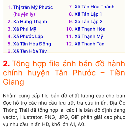
Xã Tân Hòa Thành
Thị trấn Mỹ Phước
(huyện lỵ)
Xã Tân Lập 1
Xã Hưng Thạnh
Xã Tân Lập 2
Xã Phú Mỹ
Xã Thạnh Hòa
Xã Phước Lập
Xã Thạnh Mỹ
Xã Tân Hòa Đông
Xã Thạnh Tân
Xã Tân Hòa Tây
Đơn vị hành chính cũ hiện không còn tồn tại là:
Tổng hợp file ảnh bản đồ hành
chính huyện Tân Phước – Tiền
Xã Mỹ Phước
Giang
Nhằm cung cấp file bản đồ chất lượng cao cho bạn
đọc hỗ trợ các nhu cầu lưu trữ, tra cứu in ấn. Địa Ốc
Thông Thái đã tổng hợp lại các file bản đồ định dạng
vector, Illustrator, PNG, JPG, GIF phân giải cao phục
vụ nhu cầu in ấn HD, khổ lớn A1, A0.