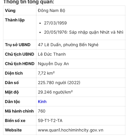
Thông tin tổng quan:
Vùng
Đông Nam Bộ
Thành lập
27/03/1959
20/05/1976: Sáp nhập quận Nhứt và Nhì
Trụ sở UBND
47 Lê Duẩn, phường Bến Nghé
Chủ tịch UBND
Lê Đức Thanh
Chủ tịch HĐND
Nguyễn Duy An
Diện tích
7,72 km²
Dân số
225.780 người (2022)
Mật độ
29.246 người/km²
Dân tộc
Kinh
Mã hành chính
760
Biển số xe
59-T1-T2-TA
Website
www.quan1.hochiminhcity.gov.vn