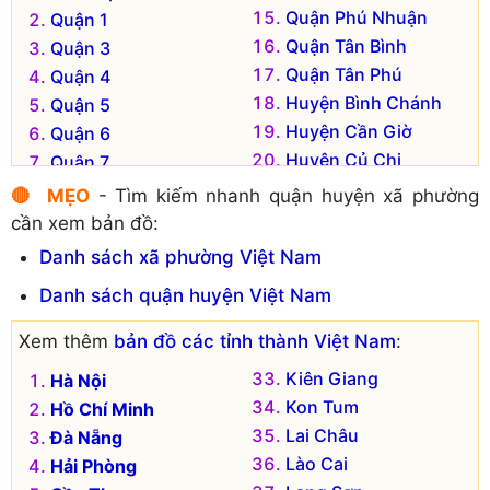
Quận Phú Nhuận
Quận 1
Quận Tân Bình
Quận 3
Quận Tân Phú
Quận 4
Huyện Bình Chánh
Quận 5
Huyện Cần Giờ
Quận 6
Huyện Củ Chi
Quận 7
Huyện Hóc Môn
Quận 8
🔴 MẸO
- Tìm kiếm nhanh quận huyện xã phường
Huyện Nhà Bè
Quận 10
cần xem bản đồ:
Quận 2 (cũ)
Quận 11
Danh sách xã phường Việt Nam
Quận 9 (cũ)
Quận 12
Danh sách quận huyện Việt Nam
Quận Thủ Đức (cũ)
Quận Bình Tân
Quận Bình Thạnh
Xem thêm
bản đồ các tỉnh thành Việt Nam
:
Kiên Giang
Hà Nội
Kon Tum
Hồ Chí Minh
Lai Châu
Đà Nẵng
Lào Cai
Hải Phòng