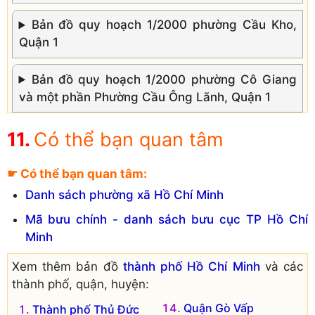
Bản đồ quy hoạch 1/2000 phường Cầu Kho,
Quận 1
Bản đồ quy hoạch 1/2000 phường Cô Giang
và một phần Phường Cầu Ông Lãnh, Quận 1
Bản đồ quy hoạch 1/2000 phường Nguyễn Cư
Có thể bạn quan tâm
Trinh, Quận 1
☛ Có thể bạn quan tâm:
Bản đồ quy hoạch 1/2000 phường Tân Định,
Danh sách phường xã Hồ Chí Minh
Quận 1
Mã bưu chính - danh sách bưu cục TP Hồ Chí
Minh
Xem thêm bản đồ
thành phố Hồ Chí Minh
và các
thành phố, quận, huyện:
Quận Gò Vấp
Thành phố Thủ Đức