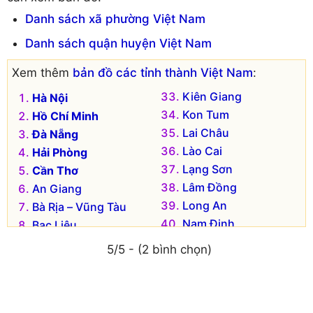
Danh sách xã phường Việt Nam
Danh sách quận huyện Việt Nam
Xem thêm
bản đồ các tỉnh thành Việt Nam
:
Kiên Giang
Hà Nội
Kon Tum
Hồ Chí Minh
Lai Châu
Đà Nẵng
Lào Cai
Hải Phòng
Lạng Sơn
Cần Thơ
Lâm Đồng
An Giang
Long An
Bà Rịa – Vũng Tàu
Nam Định
Bạc Liêu
Nghệ An
Bắc Kạn
5/5 - (2 bình chọn)
Ninh Bình
Bắc Giang
Ninh Thuận
Bắc Ninh
Phú Thọ
Bến Tre