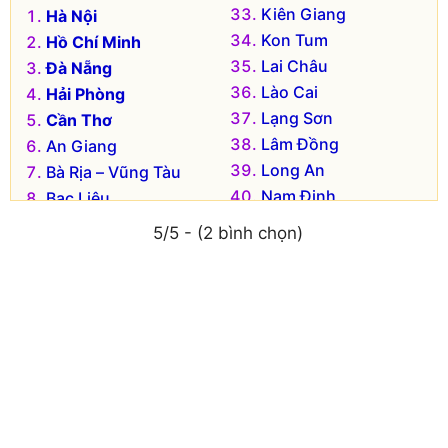
Kiên Giang
Hà Nội
Kon Tum
Hồ Chí Minh
Lai Châu
Đà Nẵng
Lào Cai
Hải Phòng
Lạng Sơn
Cần Thơ
Lâm Đồng
An Giang
Long An
Bà Rịa – Vũng Tàu
Nam Định
Bạc Liêu
Nghệ An
Bắc Kạn
5/5 - (2 bình chọn)
Ninh Bình
Bắc Giang
Ninh Thuận
Bắc Ninh
Phú Thọ
Bến Tre
Phú Yên
Bình Dương
Quảng Bình
Bình Định
Quảng Nam
Bình Phước
Quảng Ngãi
Bình Thuận
Quảng Ninh
Cà Mau