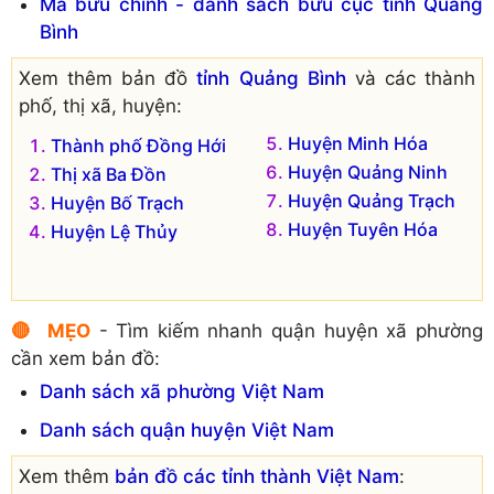
Phường Hải Đình
Phường Đồng Mỹ
Mã bưu chính - danh sách bưu cục tỉnh Quảng
Bình
Xem thêm bản đồ
tỉnh Quảng Bình
và các thành
phố, thị xã, huyện:
Huyện Minh Hóa
Thành phố Đồng Hới
Huyện Quảng Ninh
Thị xã Ba Đồn
Huyện Quảng Trạch
Huyện Bố Trạch
Huyện Tuyên Hóa
Huyện Lệ Thủy
🔴 MẸO
- Tìm kiếm nhanh quận huyện xã phường
cần xem bản đồ:
Danh sách xã phường Việt Nam
Danh sách quận huyện Việt Nam
Xem thêm
bản đồ các tỉnh thành Việt Nam
: