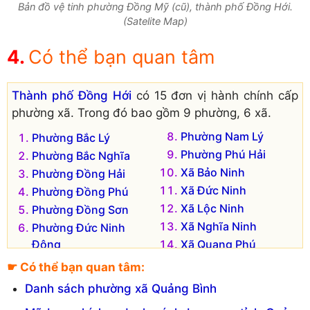
Bản đồ vệ tinh phường Đồng Mỹ (cũ), thành phố Đồng Hới.
(Satelite Map)
Có thể bạn quan tâm
Thành phố Đồng Hới
có 15 đơn vị hành chính cấp
phường xã. Trong đó bao gồm 9 phường, 6 xã.
Phường Nam Lý
Phường Bắc Lý
Phường Phú Hải
Phường Bắc Nghĩa
Xã Bảo Ninh
Phường Đồng Hải
Xã Đức Ninh
Phường Đồng Phú
Xã Lộc Ninh
Phường Đồng Sơn
Xã Nghĩa Ninh
Phường Đức Ninh
Đông
Xã Quang Phú
Phường Hải Thành
Xã Thuận Đức
☛ Có thể bạn quan tâm:
Đơn vị hành chính cũ hiện không còn tồn tại là:
Danh sách phường xã Quảng Bình