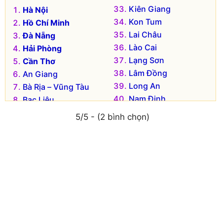
Kiên Giang
Hà Nội
Kon Tum
Hồ Chí Minh
Lai Châu
Đà Nẵng
Lào Cai
Hải Phòng
Lạng Sơn
Cần Thơ
Lâm Đồng
An Giang
Long An
Bà Rịa – Vũng Tàu
Nam Định
Bạc Liêu
Nghệ An
Bắc Kạn
5/5 - (2 bình chọn)
Ninh Bình
Bắc Giang
Ninh Thuận
Bắc Ninh
Phú Thọ
Bến Tre
Phú Yên
Bình Dương
Quảng Bình
Bình Định
Quảng Nam
Bình Phước
Quảng Ngãi
Bình Thuận
Quảng Ninh
Cà Mau