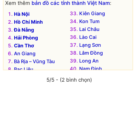
Xem thêm
bản đồ các tỉnh thành Việt Nam
:
Kiên Giang
Hà Nội
Kon Tum
Hồ Chí Minh
Lai Châu
Đà Nẵng
Lào Cai
Hải Phòng
Lạng Sơn
Cần Thơ
Lâm Đồng
An Giang
Long An
Bà Rịa – Vũng Tàu
Nam Định
Bạc Liêu
Nghệ An
Bắc Kạn
5/5 - (2 bình chọn)
Ninh Bình
Bắc Giang
Ninh Thuận
Bắc Ninh
Phú Thọ
Bến Tre
Phú Yên
Bình Dương
Quảng Bình
Bình Định
Quảng Nam
Bình Phước
Quảng Ngãi
Bình Thuận