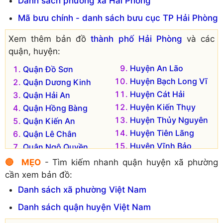
Danh sách phường xã Hải Phòng
Mã bưu chính - danh sách bưu cục TP Hải Phòng
Xem thêm bản đồ
thành phố Hải Phòng
và các
quận, huyện:
Huyện An Lão
Quận Đồ Sơn
Huyện Bạch Long Vĩ
Quận Dương Kinh
Huyện Cát Hải
Quận Hải An
Huyện Kiến Thụy
Quận Hồng Bàng
Huyện Thủy Nguyên
Quận Kiến An
Huyện Tiên Lãng
Quận Lê Chân
Huyện Vĩnh Bảo
Quận Ngô Quyền
Huyện An Dương
🔴 MẸO
- Tìm kiếm nhanh quận huyện xã phường
cần xem bản đồ:
Danh sách xã phường Việt Nam
Danh sách quận huyện Việt Nam