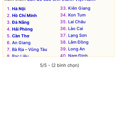
Kiên Giang
Hà Nội
Kon Tum
Hồ Chí Minh
Lai Châu
Đà Nẵng
Lào Cai
Hải Phòng
Lạng Sơn
Cần Thơ
Lâm Đồng
An Giang
Long An
Bà Rịa – Vũng Tàu
Nam Định
Bạc Liêu
Nghệ An
Bắc Kạn
5/5 - (2 bình chọn)
Ninh Bình
Bắc Giang
Ninh Thuận
Bắc Ninh
Phú Thọ
Bến Tre
Phú Yên
Bình Dương
Quảng Bình
Bình Định
Quảng Nam
Bình Phước
Quảng Ngãi
Bình Thuận
Quảng Ninh