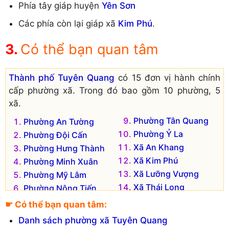
Phía tây giáp huyện
Yên Sơn
Các phía còn lại giáp xã
Kim Phú
.
Có thể bạn quan tâm
Thành phố Tuyên Quang
có 15 đơn vị hành chính
cấp phường xã. Trong đó bao gồm 10 phường, 5
xã.
Phường Tân Quang
Phường An Tường
Phường Ỷ La
Phường Đội Cấn
Xã An Khang
Phường Hưng Thành
Xã Kim Phú
Phường Minh Xuân
Xã Lưỡng Vượng
Phường Mỹ Lâm
Xã Thái Long
Phường Nông Tiến
Xã Tràng Đà
Phường Phan Thiết
☛ Có thể bạn quan tâm:
Phường Tân Hà
Danh sách phường xã Tuyên Quang