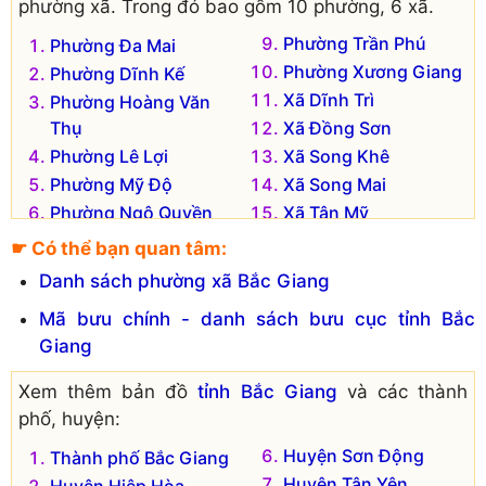
phường xã. Trong đó bao gồm 10 phường, 6 xã.
Phường Trần Phú
Phường Đa Mai
Phường Xương Giang
Phường Dĩnh Kế
Xã Dĩnh Trì
Phường Hoàng Văn
Thụ
Xã Đồng Sơn
Phường Lê Lợi
Xã Song Khê
Phường Mỹ Độ
Xã Song Mai
Phường Ngô Quyền
Xã Tân Mỹ
Phường Thọ Xương
Xã Tân Tiến
☛ Có thể bạn quan tâm:
Phường Trần Nguyên
Danh sách phường xã Bắc Giang
Hãn
Mã bưu chính - danh sách bưu cục tỉnh Bắc
Giang
Xem thêm bản đồ
tỉnh Bắc Giang
và các thành
phố, huyện:
Huyện Sơn Động
Thành phố Bắc Giang
Huyện Tân Yên