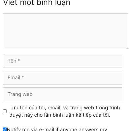
Viết một bình luận
Thái Nguyên
Đồng Tháp
Thanh Hóa
Gia Lai
Thừa Thiên – Huế
Comment
Hà Giang
Tiền Giang
Hà Nam
Trà Vinh
Hà Tĩnh
Tuyên Quang
Hải Dương
Vĩnh Long
Hòa Bình
Vĩnh Phúc
Hậu Giang
Tên
Yên Bái
Hưng Yên
Khánh Hòa
Email
Trang
web
Lưu tên của tôi, email, và trang web trong trình
duyệt này cho lần bình luận kế tiếp của tôi.
Notify me via e-mail if anyone answers my