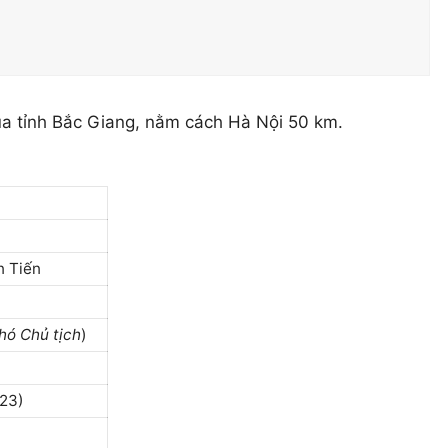
ủa tỉnh Bắc Giang, nằm cách Hà Nội 50 km.
n Tiến
hó Chủ tịch
)
023)