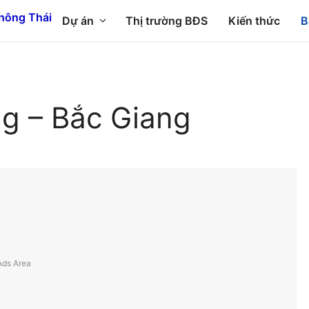
Dự án
Thị trường BĐS
Kiến thức
B
g – Bắc Giang