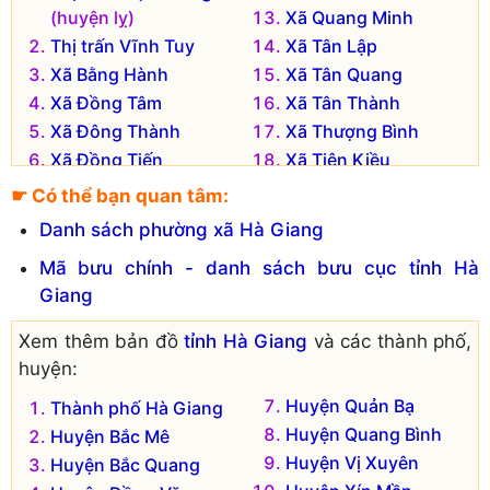
(huyện lỵ)
Xã Quang Minh
Thị trấn Vĩnh Tuy
Xã Tân Lập
Xã Bằng Hành
Xã Tân Quang
Xã Đồng Tâm
Xã Tân Thành
Xã Đông Thành
Xã Thượng Bình
Xã Đồng Tiến
Xã Tiên Kiều
Xã Đồng Yên
Xã Việt Hồng
☛ Có thể bạn quan tâm:
Xã Đức Xuân
Xã Việt Vinh
Danh sách phường xã Hà Giang
Xã Hùng An
Xã Vĩnh Hảo
Mã bưu chính - danh sách bưu cục tỉnh Hà
Xã Hữu Sản
Xã Vĩnh Phúc
Giang
Xã Kim Ngọc
Xã Vô Điếm
Xem thêm bản đồ
tỉnh Hà Giang
và các thành phố,
huyện:
Huyện Quản Bạ
Thành phố Hà Giang
Huyện Quang Bình
Huyện Bắc Mê
Huyện Vị Xuyên
Huyện Bắc Quang