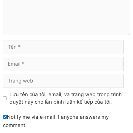
Thừa Thiên – Huế
Comment
Hà Giang
Tiền Giang
Hà Nam
Trà Vinh
Hà Tĩnh
Tuyên Quang
Hải Dương
Vĩnh Long
Hòa Bình
Vĩnh Phúc
Hậu Giang
Tên
Yên Bái
Hưng Yên
Khánh Hòa
Email
Trang
web
Lưu tên của tôi, email, và trang web trong trình
duyệt này cho lần bình luận kế tiếp của tôi.
Notify me via e-mail if anyone answers my
comment.