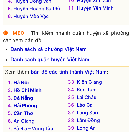
Huyện Xín Mần
Huyện Đồng Văn
Huyện Yên Minh
Huyện Hoàng Su Phì
Huyện Mèo Vạc
🔴 MẸO
- Tìm kiếm nhanh quận huyện xã phường
cần xem bản đồ:
Danh sách xã phường Việt Nam
Danh sách quận huyện Việt Nam
Xem thêm
bản đồ các tỉnh thành Việt Nam
:
Kiên Giang
Hà Nội
Kon Tum
Hồ Chí Minh
Lai Châu
Đà Nẵng
Lào Cai
Hải Phòng
Lạng Sơn
Cần Thơ
Lâm Đồng
An Giang
Long An
Bà Rịa – Vũng Tàu