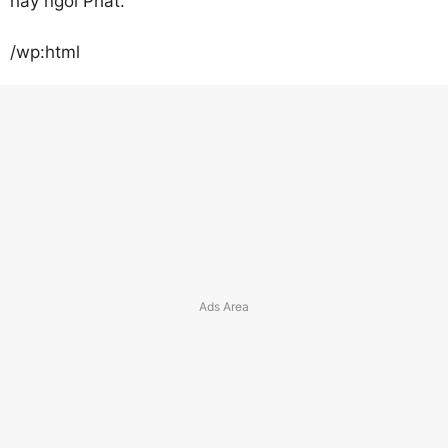
hay ngòi Phát.
/wp:html