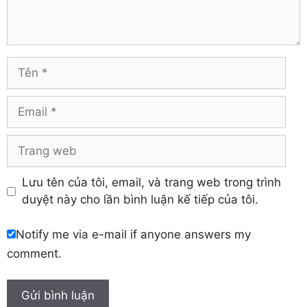
Trà Vinh
Hà Tĩnh
Tuyên Quang
Hải Dương
Vĩnh Long
Hòa Bình
Vĩnh Phúc
Hậu Giang
Tên
Yên Bái
Hưng Yên
Khánh Hòa
Email
Trang
web
Lưu tên của tôi, email, và trang web trong trình
duyệt này cho lần bình luận kế tiếp của tôi.
Notify me via e-mail if anyone answers my
comment.