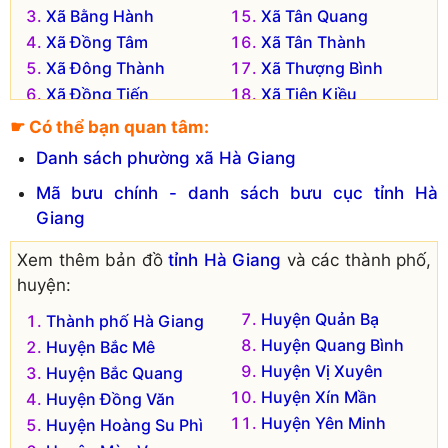
Xã Bằng Hành
Xã Tân Quang
Xã Đồng Tâm
Xã Tân Thành
Xã Đông Thành
Xã Thượng Bình
Xã Đồng Tiến
Xã Tiên Kiều
Xã Đồng Yên
Xã Việt Hồng
☛ Có thể bạn quan tâm:
Xã Đức Xuân
Xã Việt Vinh
Danh sách phường xã Hà Giang
Xã Hùng An
Xã Vĩnh Hảo
Mã bưu chính - danh sách bưu cục tỉnh Hà
Xã Hữu Sản
Xã Vĩnh Phúc
Giang
Xã Kim Ngọc
Xã Vô Điếm
Xem thêm bản đồ
tỉnh Hà Giang
và các thành phố,
huyện:
Huyện Quản Bạ
Thành phố Hà Giang
Huyện Quang Bình
Huyện Bắc Mê
Huyện Vị Xuyên
Huyện Bắc Quang
Huyện Xín Mần
Huyện Đồng Văn
Huyện Yên Minh
Huyện Hoàng Su Phì