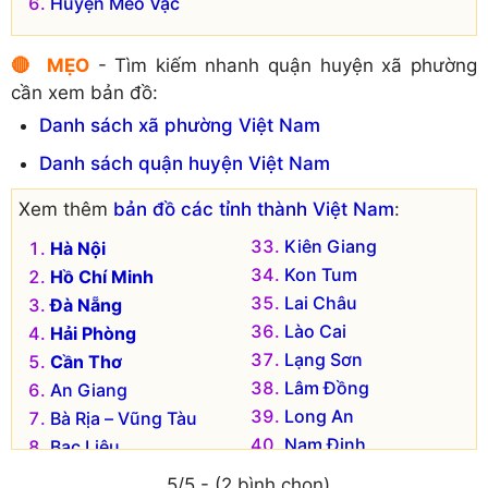
Huyện Mèo Vạc
🔴 MẸO
- Tìm kiếm nhanh quận huyện xã phường
cần xem bản đồ:
Danh sách xã phường Việt Nam
Danh sách quận huyện Việt Nam
Xem thêm
bản đồ các tỉnh thành Việt Nam
:
Kiên Giang
Hà Nội
Kon Tum
Hồ Chí Minh
Lai Châu
Đà Nẵng
Lào Cai
Hải Phòng
Lạng Sơn
Cần Thơ
Lâm Đồng
An Giang
Long An
Bà Rịa – Vũng Tàu
Nam Định
Bạc Liêu
Nghệ An
Bắc Kạn
5/5 - (2 bình chọn)