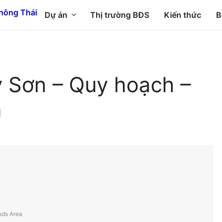
Dự án
Thị trường BĐS
Kiến thức
B
ỳ Sơn – Quy hoạch –
n