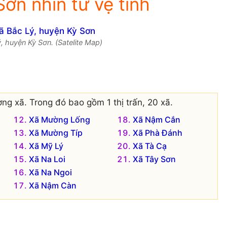
ơn nhìn từ vệ tinh
, huyện Kỳ Sơn. (Satelite Map)
ng xã. Trong đó bao gồm 1 thị trấn, 20 xã.
Xã Mường Lống
Xã Nậm Cắn
Xã Mường Típ
Xã Phà Đánh
Xã Mỹ Lý
Xã Tà Cạ
Xã Na Loi
Xã Tây Sơn
Xã Na Ngoi
Xã Nậm Càn