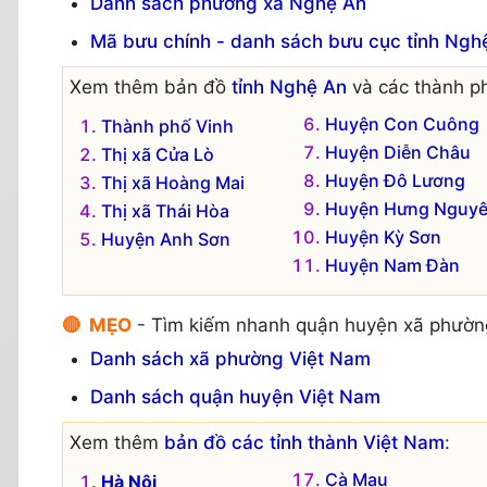
Danh sách phường xã Nghệ An
Mã bưu chính - danh sách bưu cục tỉnh Ngh
Xem thêm bản đồ
tỉnh Nghệ An
và các thành ph
Huyện Con Cuông
Thành phố Vinh
Huyện Diễn Châu
Thị xã Cửa Lò
Huyện Đô Lương
Thị xã Hoàng Mai
Huyện Hưng Nguy
Thị xã Thái Hòa
Huyện Kỳ Sơn
Huyện Anh Sơn
Huyện Nam Đàn
🔴 MẸO
- Tìm kiếm nhanh quận huyện xã phườn
Danh sách xã phường Việt Nam
Danh sách quận huyện Việt Nam
Xem thêm
bản đồ các tỉnh thành Việt Nam
:
Cà Mau
Hà Nội