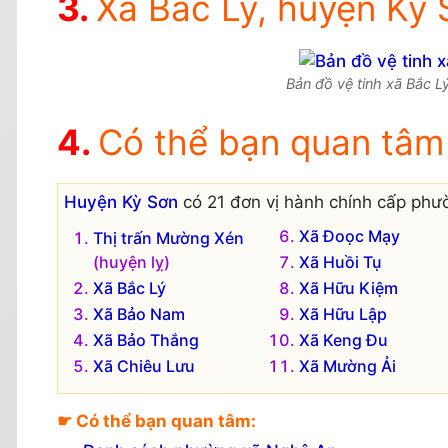
Xã Bắc Lý, huyện Kỳ S
Bản đồ vệ tinh xã Bắc Lý
Có thể bạn quan tâm
Huyện Kỳ Sơn
có 21 đơn vị hành chính cấp phườ
Xã Đoọc Mạy
Thị trấn Mường Xén
(huyện lỵ)
Xã Huồi Tụ
Xã Bắc Lý
Xã Hữu Kiệm
Xã Bảo Nam
Xã Hữu Lập
Xã Bảo Thắng
Xã Keng Đu
Xã Chiêu Lưu
Xã Mường Ải
☛ Có thể bạn quan tâm: