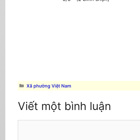
Danh
Xã phường Việt Nam
mục
Viết một bình luận
Comment