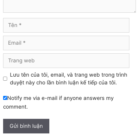
Tuyên Quang
Hải Dương
Vĩnh Long
Hòa Bình
Vĩnh Phúc
Hậu Giang
Tên
Yên Bái
Hưng Yên
Khánh Hòa
Email
Trang
web
Lưu tên của tôi, email, và trang web trong trình
duyệt này cho lần bình luận kế tiếp của tôi.
Notify me via e-mail if anyone answers my
comment.