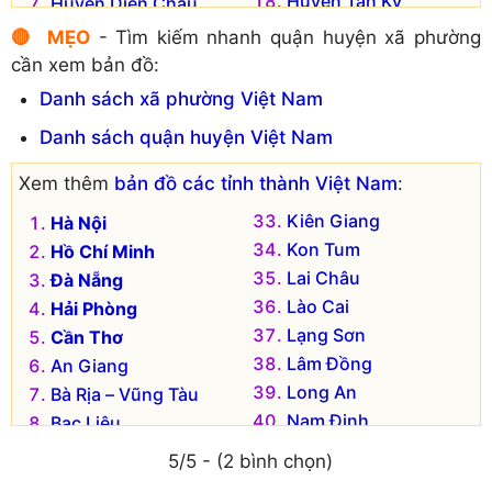
Huyện Tân Kỳ
Huyện Diễn Châu
Huyện Thanh Chương
Huyện Đô Lương
🔴 MẸO
- Tìm kiếm nhanh quận huyện xã phường
Huyện Tương Dương
Huyện Hưng Nguyên
cần xem bản đồ:
Huyện Yên Thành
Huyện Kỳ Sơn
Danh sách xã phường Việt Nam
Huyện Nam Đàn
Danh sách quận huyện Việt Nam
Xem thêm
bản đồ các tỉnh thành Việt Nam
:
Kiên Giang
Hà Nội
Kon Tum
Hồ Chí Minh
Lai Châu
Đà Nẵng
Lào Cai
Hải Phòng
Lạng Sơn
Cần Thơ
Lâm Đồng
An Giang
Long An
Bà Rịa – Vũng Tàu
Nam Định
Bạc Liêu
Nghệ An
Bắc Kạn
5/5 - (2 bình chọn)
Ninh Bình
Bắc Giang