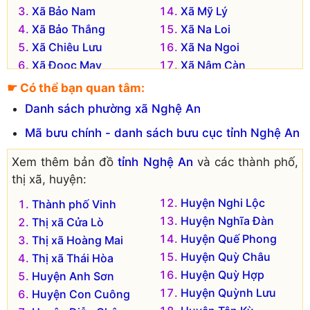
Xã Bảo Nam
Xã Mỹ Lý
Xã Bảo Thắng
Xã Na Loi
Xã Chiêu Lưu
Xã Na Ngoi
Xã Đoọc Mạy
Xã Nậm Càn
Xã Huồi Tụ
Xã Nậm Cắn
☛ Có thể bạn quan tâm:
Xã Hữu Kiệm
Xã Phà Đánh
Danh sách phường xã Nghệ An
Xã Hữu Lập
Xã Tà Cạ
Mã bưu chính - danh sách bưu cục tỉnh Nghệ An
Xã Keng Đu
Xã Tây Sơn
Xem thêm bản đồ
tỉnh Nghệ An
và các thành phố,
thị xã, huyện:
Huyện Nghi Lộc
Thành phố Vinh
Huyện Nghĩa Đàn
Thị xã Cửa Lò
Huyện Quế Phong
Thị xã Hoàng Mai
Huyện Quỳ Châu
Thị xã Thái Hòa
Huyện Quỳ Hợp
Huyện Anh Sơn
Huyện Quỳnh Lưu
Huyện Con Cuông