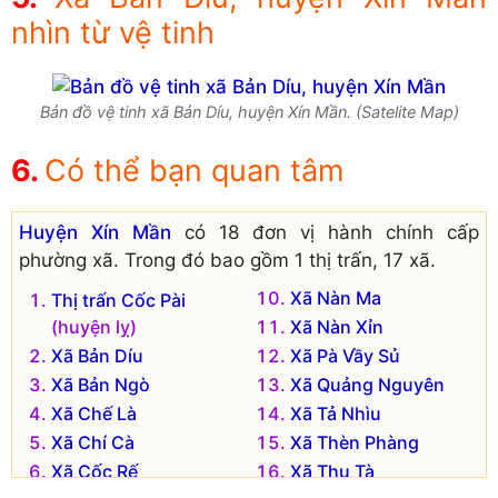
nhìn từ vệ tinh
Bản đồ vệ tinh xã Bản Díu, huyện Xín Mần. (Satelite Map)
Có thể bạn quan tâm
Huyện Xín Mần
có 18 đơn vị hành chính cấp
phường xã. Trong đó bao gồm 1 thị trấn, 17 xã.
Xã Nàn Ma
Thị trấn Cốc Pài
(huyện lỵ)
Xã Nàn Xỉn
Xã Bản Díu
Xã Pà Vầy Sủ
Xã Bản Ngò
Xã Quảng Nguyên
Xã Chế Là
Xã Tả Nhìu
Xã Chí Cà
Xã Thèn Phàng
Xã Cốc Rế
Xã Thu Tà