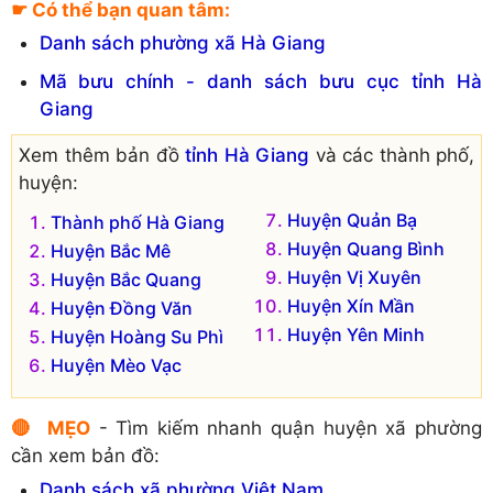
Xã Khuôn Lùng
Xã Trung Thịnh
☛ Có thể bạn quan tâm:
Xã Nà Chì
Xã Xín Mần
Danh sách phường xã Hà Giang
Xã Nấm Dẩn
Mã bưu chính - danh sách bưu cục tỉnh Hà
Đơn vị hành chính cũ hiện không còn tồn tại là:
Giang
Xã Ngán Chiên
Xem thêm bản đồ
tỉnh Hà Giang
và các thành phố,
huyện:
Huyện Quản Bạ
Thành phố Hà Giang
Huyện Quang Bình
Huyện Bắc Mê
Huyện Vị Xuyên
Huyện Bắc Quang
Huyện Xín Mần
Huyện Đồng Văn
Huyện Yên Minh
Huyện Hoàng Su Phì
Huyện Mèo Vạc
🔴 MẸO
- Tìm kiếm nhanh quận huyện xã phường
cần xem bản đồ:
Danh sách xã phường Việt Nam