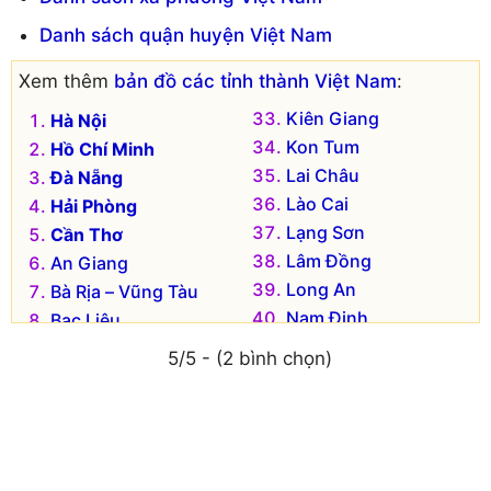
Danh sách quận huyện Việt Nam
Xem thêm
bản đồ các tỉnh thành Việt Nam
:
Kiên Giang
Hà Nội
Kon Tum
Hồ Chí Minh
Lai Châu
Đà Nẵng
Lào Cai
Hải Phòng
Lạng Sơn
Cần Thơ
Lâm Đồng
An Giang
Long An
Bà Rịa – Vũng Tàu
Nam Định
Bạc Liêu
Nghệ An
Bắc Kạn
5/5 - (2 bình chọn)
Ninh Bình
Bắc Giang
Ninh Thuận
Bắc Ninh
Phú Thọ
Bến Tre
Phú Yên
Bình Dương
Quảng Bình
Bình Định