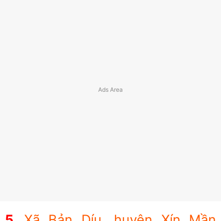
Xã Bản Díu, huyện Xín Mần