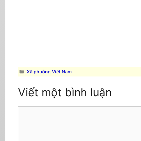
Danh
Xã phường Việt Nam
mục
Viết một bình luận
Comment