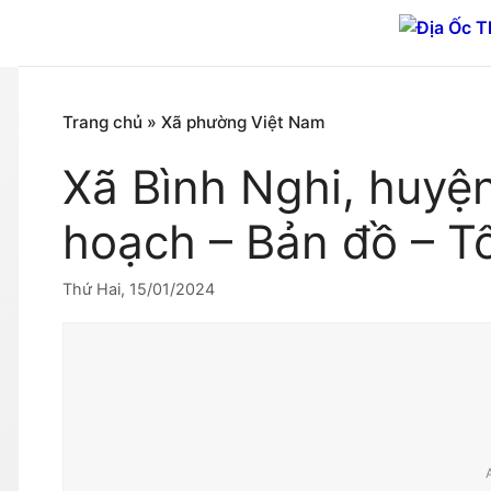
Chuyển
đến
nội
dung
Trang chủ
»
Xã phường Việt Nam
Xã Bình Nghi, huyệ
hoạch – Bản đồ – T
Thứ Hai, 15/01/2024