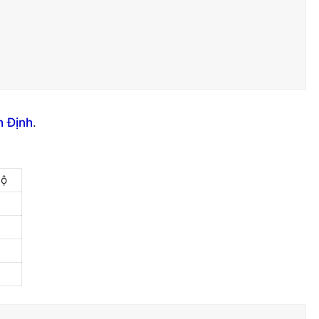
h Định
.
Bộ