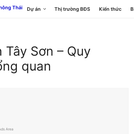
Dự án
Thị trường BĐS
Kiến thức
B
n Tây Sơn – Quy
ổng quan