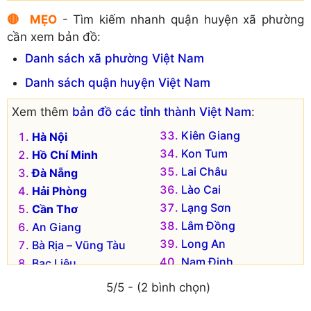
🔴 MẸO
- Tìm kiếm nhanh quận huyện xã phường
cần xem bản đồ:
Danh sách xã phường Việt Nam
Danh sách quận huyện Việt Nam
Xem thêm
bản đồ các tỉnh thành Việt Nam
:
Kiên Giang
Hà Nội
Kon Tum
Hồ Chí Minh
Lai Châu
Đà Nẵng
Lào Cai
Hải Phòng
Lạng Sơn
Cần Thơ
Lâm Đồng
An Giang
Long An
Bà Rịa – Vũng Tàu
Nam Định
Bạc Liêu
Nghệ An
Bắc Kạn
5/5 - (2 bình chọn)
Ninh Bình
Bắc Giang