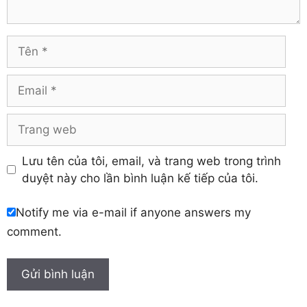
Tuyên Quang
Hải Dương
Vĩnh Long
Hòa Bình
Vĩnh Phúc
Hậu Giang
Tên
Yên Bái
Hưng Yên
Khánh Hòa
Email
Trang
web
Lưu tên của tôi, email, và trang web trong trình
duyệt này cho lần bình luận kế tiếp của tôi.
Notify me via e-mail if anyone answers my
comment.