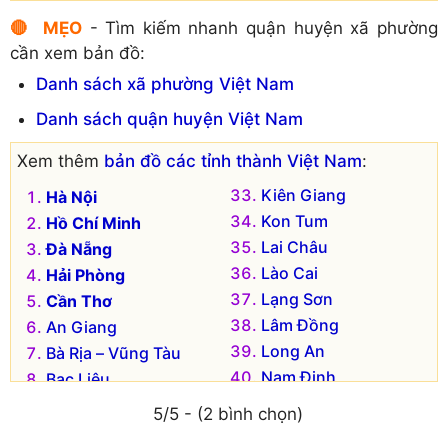
🔴 MẸO
- Tìm kiếm nhanh quận huyện xã phường
cần xem bản đồ:
Danh sách xã phường Việt Nam
Danh sách quận huyện Việt Nam
Xem thêm
bản đồ các tỉnh thành Việt Nam
:
Kiên Giang
Hà Nội
Kon Tum
Hồ Chí Minh
Lai Châu
Đà Nẵng
Lào Cai
Hải Phòng
Lạng Sơn
Cần Thơ
Lâm Đồng
An Giang
Long An
Bà Rịa – Vũng Tàu
Nam Định
Bạc Liêu
Nghệ An
Bắc Kạn
5/5 - (2 bình chọn)
Ninh Bình
Bắc Giang