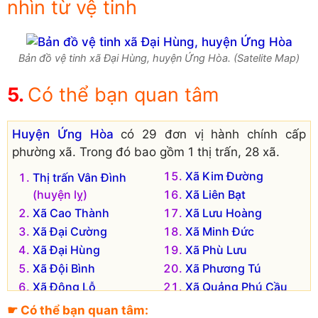
nhìn từ vệ tinh
Bản đồ vệ tinh xã Đại Hùng, huyện Ứng Hòa. (Satelite Map)
Có thể bạn quan tâm
Huyện Ứng Hòa
có 29 đơn vị hành chính cấp
phường xã. Trong đó bao gồm 1 thị trấn, 28 xã.
Xã Kim Đường
Thị trấn Vân Đình
(huyện lỵ)
Xã Liên Bạt
Xã Cao Thành
Xã Lưu Hoàng
Xã Đại Cường
Xã Minh Đức
Xã Đại Hùng
Xã Phù Lưu
Xã Đội Bình
Xã Phương Tú
Xã Đông Lỗ
Xã Quảng Phú Cầu
Xã Đồng Tân
Xã Sơn Công
☛ Có thể bạn quan tâm: