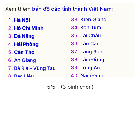
Huyện Thanh Trì
Thị xã Sơn Tây
Xem thêm
bản đồ các tỉnh thành Việt Nam
:
Huyện Thường Tín
Huyện Ba Vì
Kiên Giang
Hà Nội
Huyện Ứng Hòa
Huyện Chương Mỹ
Kon Tum
Hồ Chí Minh
Lai Châu
Đà Nẵng
Lào Cai
Hải Phòng
Lạng Sơn
Cần Thơ
Lâm Đồng
An Giang
Long An
Bà Rịa – Vũng Tàu
Nam Định
Bạc Liêu
Nghệ An
Bắc Kạn
5/5 - (3 bình chọn)
Ninh Bình
Bắc Giang
Ninh Thuận
Bắc Ninh
Phú Thọ
Bến Tre
Phú Yên
Bình Dương
Quảng Bình
Bình Định
Quảng Nam
Bình Phước