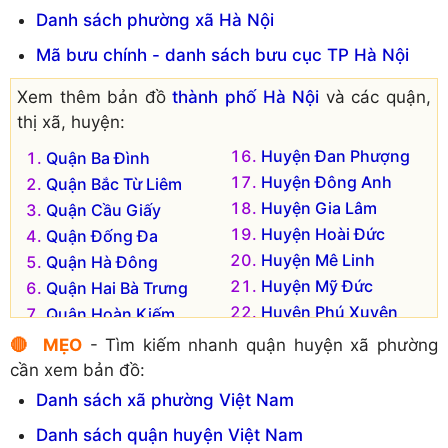
Xã Đồng Tiến
Xã Tảo Dương Văn
Danh sách phường xã Hà Nội
Xã Hòa Lâm
Xã Trầm Lộng
Mã bưu chính - danh sách bưu cục TP Hà Nội
Xã Hòa Nam
Xã Trung Tú
Xã Hòa Phú
Xã Trường Thịnh
Xem thêm bản đồ
thành phố Hà Nội
và các quận,
Xã Hoa Sơn
Xã Vạn Thái
thị xã, huyện:
Xã Hòa Xá
Xã Viên An
Huyện Đan Phượng
Quận Ba Đình
Xã Hồng Quang
Xã Viên Nội
Huyện Đông Anh
Quận Bắc Từ Liêm
Huyện Gia Lâm
Quận Cầu Giấy
Huyện Hoài Đức
Quận Đống Đa
Huyện Mê Linh
Quận Hà Đông
Huyện Mỹ Đức
Quận Hai Bà Trưng
Huyện Phú Xuyên
Quận Hoàn Kiếm
Huyện Phúc Thọ
Quận Hoàng Mai
🔴 MẸO
- Tìm kiếm nhanh quận huyện xã phường
Huyện Quốc Oai
Quận Long Biên
cần xem bản đồ:
Huyện Sóc Sơn
Quận Nam Từ Liêm
Danh sách xã phường Việt Nam
Huyện Thạch Thất
Quận Tây Hồ
Danh sách quận huyện Việt Nam
Huyện Thanh Oai
Quận Thanh Xuân