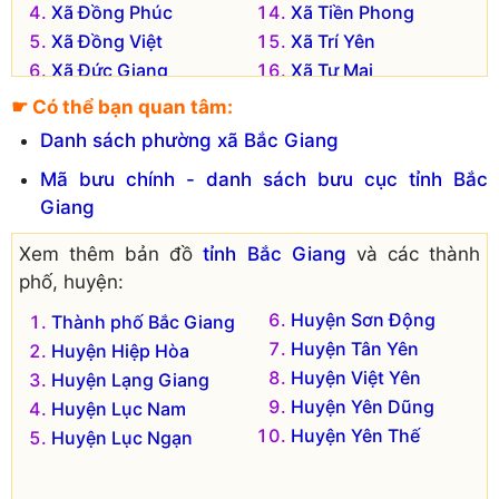
Xã Đồng Phúc
Xã Tiền Phong
Xã Đồng Việt
Xã Trí Yên
Xã Đức Giang
Xã Tư Mại
Xã Hương Gián
Xã Xuân Phú
☛ Có thể bạn quan tâm:
Xã Lãng Sơn
Xã Yên Lư
Danh sách phường xã Bắc Giang
Xã Lão Hộ
Mã bưu chính - danh sách bưu cục tỉnh Bắc
Đơn vị hành chính cũ hiện không còn tồn tại là:
Giang
Xã Tân An
Thị trấn Neo
Xem thêm bản đồ
tỉnh Bắc Giang
và các thành
Xã Thắng Cương
Thị trấn Tân Dân
phố, huyện:
Xã Nham Sơn
Huyện Sơn Động
Thành phố Bắc Giang
Huyện Tân Yên
Huyện Hiệp Hòa
Huyện Việt Yên
Huyện Lạng Giang
Huyện Yên Dũng
Huyện Lục Nam
Huyện Yên Thế
Huyện Lục Ngạn