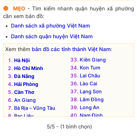
🔴 MẸO
- Tìm kiếm nhanh quận huyện xã phường
cần xem bản đồ:
Danh sách xã phường Việt Nam
Danh sách quận huyện Việt Nam
Xem thêm
bản đồ các tỉnh thành Việt Nam
:
Kiên Giang
Hà Nội
Kon Tum
Hồ Chí Minh
Lai Châu
Đà Nẵng
Lào Cai
Hải Phòng
Lạng Sơn
Cần Thơ
Lâm Đồng
An Giang
Long An
Bà Rịa – Vũng Tàu
Nam Định
Bạc Liêu
Nghệ An
Bắc Kạn
5/5 - (1 bình chọn)
Ninh Bình
Bắc Giang