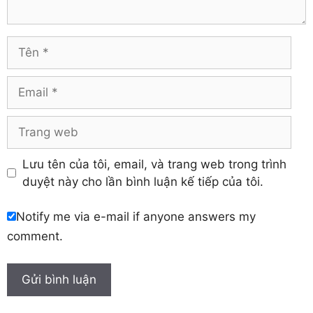
Tuyên Quang
Hải Dương
Vĩnh Long
Hòa Bình
Vĩnh Phúc
Hậu Giang
Tên
Yên Bái
Hưng Yên
Khánh Hòa
Email
Trang
web
Lưu tên của tôi, email, và trang web trong trình
duyệt này cho lần bình luận kế tiếp của tôi.
Notify me via e-mail if anyone answers my
comment.