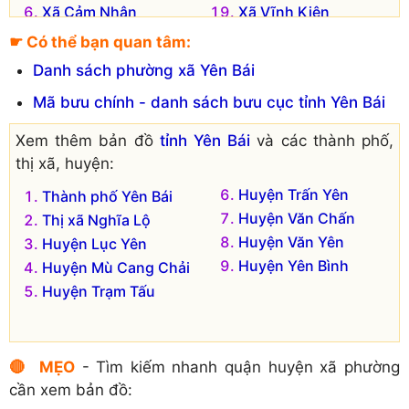
Xã Cảm Nhân
Xã Vĩnh Kiên
Xã Đại Đồng
Xã Vũ Linh
☛ Có thể bạn quan tâm:
Xã Đại Minh
Xã Xuân Lai
Danh sách phường xã Yên Bái
Xã Hán Đà
Xã Xuân Long
Mã bưu chính - danh sách bưu cục tỉnh Yên Bái
Xã Mông Sơn
Xã Yên Bình
Xã Mỹ Gia
Xã Yên Thành
Xem thêm bản đồ
tỉnh Yên Bái
và các thành phố,
Xã Ngọc Chấn
thị xã, huyện:
Đơn vị hành chính cũ hiện không còn tồn tại là:
Huyện Trấn Yên
Thành phố Yên Bái
Xã Văn Lãng
Xã Tích Cốc
Huyện Văn Chấn
Thị xã Nghĩa Lộ
Huyện Văn Yên
Huyện Lục Yên
Huyện Yên Bình
Huyện Mù Cang Chải
Huyện Trạm Tấu
🔴 MẸO
- Tìm kiếm nhanh quận huyện xã phường
cần xem bản đồ: