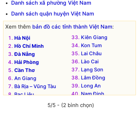
Danh sách xã phường Việt Nam
Danh sách quận huyện Việt Nam
Xem thêm
bản đồ các tỉnh thành Việt Nam
:
Kiên Giang
Hà Nội
Kon Tum
Hồ Chí Minh
Lai Châu
Đà Nẵng
Lào Cai
Hải Phòng
Lạng Sơn
Cần Thơ
Lâm Đồng
An Giang
Long An
Bà Rịa – Vũng Tàu
Nam Định
Bạc Liêu
Nghệ An
Bắc Kạn
5/5 - (2 bình chọn)
Ninh Bình
Bắc Giang
Ninh Thuận
Bắc Ninh
Phú Thọ
Bến Tre
Phú Yên
Bình Dương