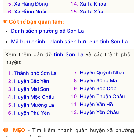
Xã Háng Đồng
Xã Tạ Khoa
Xã Hồng Ngài
Xã Tà Xùa
Xã Hua Nhàn
Xã Xím Vàng
☛ Có thể bạn quan tâm:
Xã Làng Chếu
Danh sách phường xã Sơn La
Mã bưu chính - danh sách bưu cục tỉnh Sơn La
Xem thêm bản đồ
tỉnh Sơn La
và các thành phố,
huyện:
Huyện Quỳnh Nhai
Thành phố Sơn La
Huyện Sông Mã
Huyện Bắc Yên
Huyện Sốp Cộp
Huyện Mai Sơn
Huyện Thuận Châu
Huyện Mộc Châu
Huyện Vân Hồ
Huyện Mường La
Huyện Yên Châu
Huyện Phù Yên
🔴 MẸO
- Tìm kiếm nhanh quận huyện xã phường