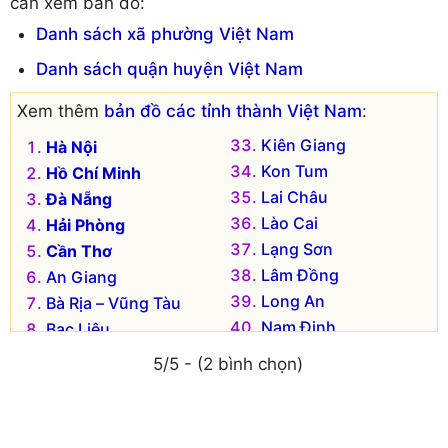
cần xem bản đồ:
Danh sách xã phường Việt Nam
Danh sách quận huyện Việt Nam
Xem thêm
bản đồ các tỉnh thành Việt Nam
:
Kiên Giang
Hà Nội
Kon Tum
Hồ Chí Minh
Lai Châu
Đà Nẵng
Lào Cai
Hải Phòng
Lạng Sơn
Cần Thơ
Lâm Đồng
An Giang
Long An
Bà Rịa – Vũng Tàu
Nam Định
Bạc Liêu
Nghệ An
Bắc Kạn
5/5 - (2 bình chọn)
Ninh Bình
Bắc Giang
Ninh Thuận
Bắc Ninh
Phú Thọ
Bến Tre