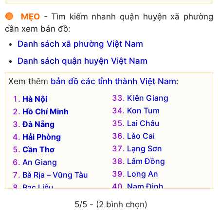
🔴 MẸO
- Tìm kiếm nhanh quận huyện xã phường
cần xem bản đồ:
Danh sách xã phường Việt Nam
Danh sách quận huyện Việt Nam
Xem thêm
bản đồ các tỉnh thành Việt Nam
:
Kiên Giang
Hà Nội
Kon Tum
Hồ Chí Minh
Lai Châu
Đà Nẵng
Lào Cai
Hải Phòng
Lạng Sơn
Cần Thơ
Lâm Đồng
An Giang
Long An
Bà Rịa – Vũng Tàu
Nam Định
Bạc Liêu
Nghệ An
Bắc Kạn
5/5 - (2 bình chọn)
Ninh Bình
Bắc Giang