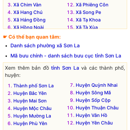
Xã Chim Vàn
Xã Phiêng Côn
Xã Hang Chú
Xã Song Pe
Xã Háng Đồng
Xã Tạ Khoa
Xã Hồng Ngài
Xã Tà Xùa
Xã Hua Nhàn
Xã Xím Vàng
☛ Có thể bạn quan tâm:
Xã Làng Chếu
Danh sách phường xã Sơn La
Mã bưu chính - danh sách bưu cục tỉnh Sơn La
Xem thêm bản đồ
tỉnh Sơn La
và các thành phố,
huyện:
Huyện Quỳnh Nhai
Thành phố Sơn La
Huyện Sông Mã
Huyện Bắc Yên
Huyện Sốp Cộp
Huyện Mai Sơn
Huyện Thuận Châu
Huyện Mộc Châu
Huyện Vân Hồ
Huyện Mường La
Huyện Yên Châu
Huyện Phù Yên