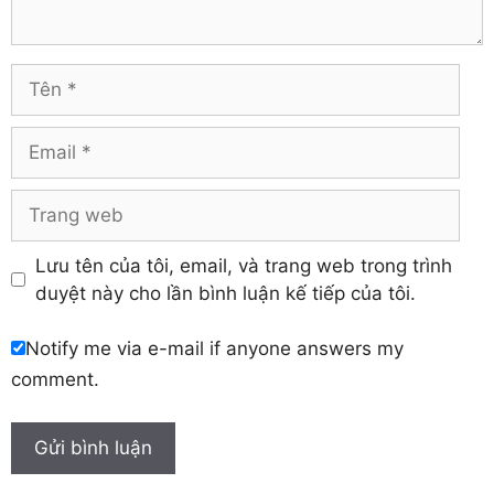
Tuyên Quang
Hải Dương
Vĩnh Long
Hòa Bình
Vĩnh Phúc
Hậu Giang
Tên
Yên Bái
Hưng Yên
Khánh Hòa
Email
Trang
web
Lưu tên của tôi, email, và trang web trong trình
duyệt này cho lần bình luận kế tiếp của tôi.
Notify me via e-mail if anyone answers my
comment.