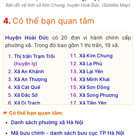
Bản đồ vệ tinh xã Kim Chung, huyện Hoài Đức. (Satelite Map)
Có thể bạn quan tâm
Huyện Hoài Đức
có 20 đơn vị hành chính cấp
phường xã. Trong đó bao gồm 1 thị trấn, 19 xã.
Xã Kim Chung
Thị trấn Trạm Trôi
(huyện lỵ)
Xã La Phù
Xã An Khánh
Xã Lại Yên
Xã An Thượng
Xã Minh Khai
Xã Cát Quế
Xã Sơn Đồng
Xã Đắc Sở
Xã Song Phương
Xã Di Trạch
Xã Tiền Yên
Xã Đông La
Xã Vân Canh
☛ Có thể bạn quan tâm:
Xã Đức Giang
Xã Vân Côn
Danh sách phường xã Hà Nội
Xã Đức Thượng
Xã Yên Sở
Mã bưu chính - danh sách bưu cục TP Hà Nội
Xã Dương Liễu