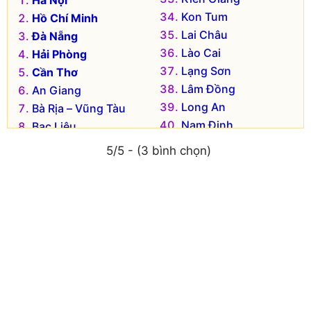
Hà Nội
Huyện Ứng Hòa
Huyện Chương Mỹ
Kon Tum
Hồ Chí Minh
Lai Châu
Đà Nẵng
Lào Cai
Hải Phòng
Lạng Sơn
Cần Thơ
Lâm Đồng
An Giang
Long An
Bà Rịa – Vũng Tàu
Nam Định
Bạc Liêu
Nghệ An
Bắc Kạn
5/5 - (3 bình chọn)
Ninh Bình
Bắc Giang
Ninh Thuận
Bắc Ninh
Phú Thọ
Bến Tre
Phú Yên
Bình Dương
Quảng Bình
Bình Định
Quảng Nam
Bình Phước
Quảng Ngãi
Bình Thuận
Quảng Ninh
Cà Mau
Quảng Trị
Cao Bằng