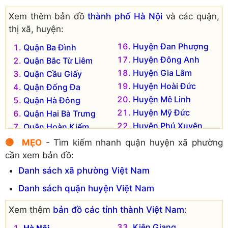
Xem thêm bản đồ
thành phố Hà Nội
và các quận,
thị xã, huyện:
Huyện Đan Phượng
Quận Ba Đình
Huyện Đông Anh
Quận Bắc Từ Liêm
Huyện Gia Lâm
Quận Cầu Giấy
Huyện Hoài Đức
Quận Đống Đa
Huyện Mê Linh
Quận Hà Đông
Huyện Mỹ Đức
Quận Hai Bà Trưng
Huyện Phú Xuyên
Quận Hoàn Kiếm
Huyện Phúc Thọ
Quận Hoàng Mai
🔴 MẸO
- Tìm kiếm nhanh quận huyện xã phường
Huyện Quốc Oai
Quận Long Biên
cần xem bản đồ:
Huyện Sóc Sơn
Quận Nam Từ Liêm
Danh sách xã phường Việt Nam
Huyện Thạch Thất
Quận Tây Hồ
Danh sách quận huyện Việt Nam
Huyện Thanh Oai
Quận Thanh Xuân
Huyện Thanh Trì
Thị xã Sơn Tây
Xem thêm
bản đồ các tỉnh thành Việt Nam
:
Huyện Thường Tín
Huyện Ba Vì
Kiên Giang