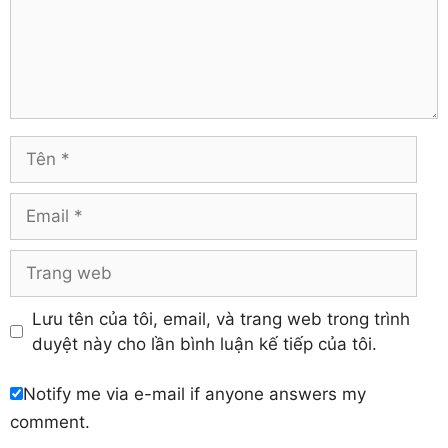
Thừa Thiên – Huế
Comment
Hà Giang
Tiền Giang
Hà Nam
Trà Vinh
Hà Tĩnh
Tuyên Quang
Hải Dương
Vĩnh Long
Hòa Bình
Vĩnh Phúc
Hậu Giang
Tên
Yên Bái
Hưng Yên
Khánh Hòa
Email
Trang
web
Lưu tên của tôi, email, và trang web trong trình
duyệt này cho lần bình luận kế tiếp của tôi.
Notify me via e-mail if anyone answers my
comment.