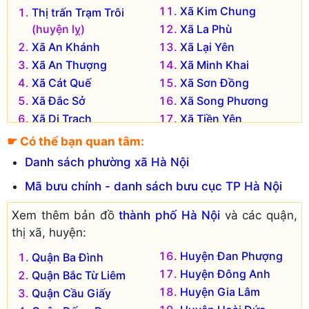
Xã Kim Chung
Thị trấn Trạm Trôi
(huyện lỵ)
Xã La Phù
Xã An Khánh
Xã Lại Yên
Xã An Thượng
Xã Minh Khai
Xã Cát Quế
Xã Sơn Đồng
Xã Đắc Sở
Xã Song Phương
Xã Di Trạch
Xã Tiền Yên
Xã Đông La
Xã Vân Canh
☛ Có thể bạn quan tâm:
Xã Đức Giang
Xã Vân Côn
Danh sách phường xã Hà Nội
Xã Đức Thượng
Xã Yên Sở
Mã bưu chính - danh sách bưu cục TP Hà Nội
Xã Dương Liễu
Xem thêm bản đồ
thành phố Hà Nội
và các quận,
thị xã, huyện:
Huyện Đan Phượng
Quận Ba Đình
Huyện Đông Anh
Quận Bắc Từ Liêm
Huyện Gia Lâm
Quận Cầu Giấy