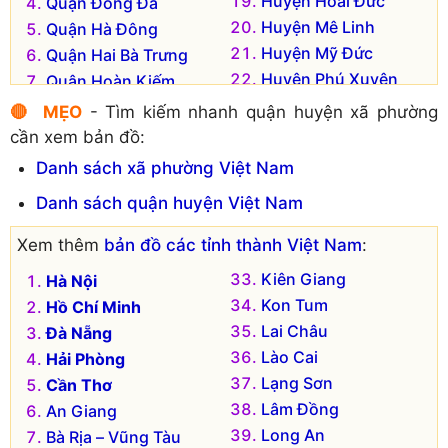
Huyện Hoài Đức
Quận Đống Đa
Huyện Mê Linh
Quận Hà Đông
Huyện Mỹ Đức
Quận Hai Bà Trưng
Huyện Phú Xuyên
Quận Hoàn Kiếm
Huyện Phúc Thọ
Quận Hoàng Mai
🔴 MẸO
- Tìm kiếm nhanh quận huyện xã phường
Huyện Quốc Oai
Quận Long Biên
cần xem bản đồ:
Huyện Sóc Sơn
Quận Nam Từ Liêm
Danh sách xã phường Việt Nam
Huyện Thạch Thất
Quận Tây Hồ
Danh sách quận huyện Việt Nam
Huyện Thanh Oai
Quận Thanh Xuân
Huyện Thanh Trì
Thị xã Sơn Tây
Xem thêm
bản đồ các tỉnh thành Việt Nam
:
Huyện Thường Tín
Huyện Ba Vì
Kiên Giang
Hà Nội
Huyện Ứng Hòa
Huyện Chương Mỹ
Kon Tum
Hồ Chí Minh
Lai Châu
Đà Nẵng
Lào Cai
Hải Phòng
Lạng Sơn
Cần Thơ
Lâm Đồng
An Giang
Long An
Bà Rịa – Vũng Tàu