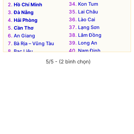
Kon Tum
Hồ Chí Minh
Lai Châu
Đà Nẵng
Lào Cai
Hải Phòng
Lạng Sơn
Cần Thơ
Lâm Đồng
An Giang
Long An
Bà Rịa – Vũng Tàu
Nam Định
Bạc Liêu
Nghệ An
Bắc Kạn
5/5 - (2 bình chọn)
Ninh Bình
Bắc Giang
Ninh Thuận
Bắc Ninh
Phú Thọ
Bến Tre
Phú Yên
Bình Dương
Quảng Bình
Bình Định
Quảng Nam
Bình Phước
Quảng Ngãi
Bình Thuận
Quảng Ninh
Cà Mau
Quảng Trị
Cao Bằng