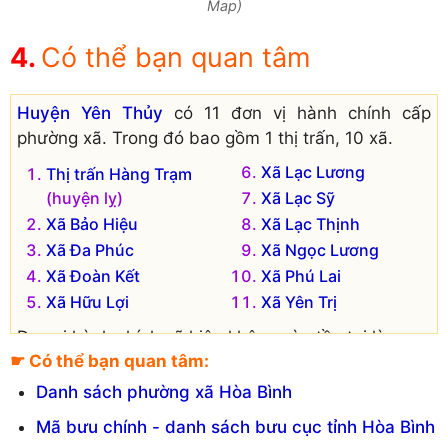
Map)
Có thể bạn quan tâm
Huyện Yên Thủy
có 11 đơn vị hành chính cấp
phường xã. Trong đó bao gồm 1 thị trấn, 10 xã.
Xã Lạc Lương
Thị trấn Hàng Trạm
(huyện lỵ)
Xã Lạc Sỹ
Xã Bảo Hiệu
Xã Lạc Thịnh
Xã Đa Phúc
Xã Ngọc Lương
Xã Đoàn Kết
Xã Phú Lai
Xã Hữu Lợi
Xã Yên Trị
Đơn vị hành chính cũ hiện không còn tồn tại là:
☛ Có thể bạn quan tâm:
Xã Yên Lạc
Xã Lạc Hưng
Danh sách phường xã Hòa Bình
Mã bưu chính - danh sách bưu cục tỉnh Hòa Bình