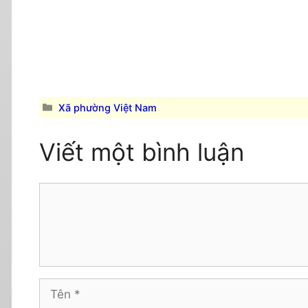
Danh
Xã phường Việt Nam
mục
Viết một bình luận
Comment
Tên