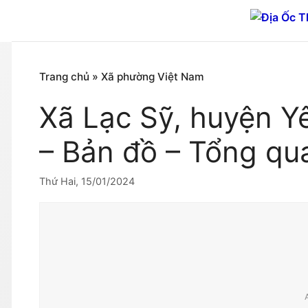
Chuyển
đến
nội
dung
Trang chủ
»
Xã phường Việt Nam
Xã Lạc Sỹ, huyện Y
– Bản đồ – Tổng qu
Thứ Hai, 15/01/2024