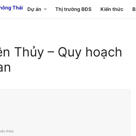
Dự án
Thị trường BĐS
Kiến thức
B
ên Thủy – Quy hoạch
an