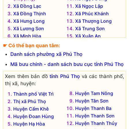
Xã Đồng Lạc
Xã Ngọc Lập
Xã Đồng Thịnh
Xã Phúc Khánh
Xã Hưng Long
Xã Thượng Long
Xã Lương Sơn
Xã Trung Sơn
Xã Minh Hòa
Xã Xuân An
Xã Mỹ Lung
Xã Xuân Thủy
☛ Có thể bạn quan tâm:
Xã Mỹ Lương
Xã Xuân Viên
Danh sách phường xã Phú Thọ
Mã bưu chính - danh sách bưu cục tỉnh Phú Thọ
Xem thêm bản đồ
tỉnh Phú Thọ
và các thành phố,
thị xã, huyện:
Huyện Tam Nông
Thành phố Việt Trì
Huyện Tân Sơn
Thị xã Phú Thọ
Huyện Thanh Ba
Huyện Cẩm Khê
Huyện Thanh Sơn
Huyện Đoan Hùng
Huyện Thanh Thủy
Huyện Hạ Hòa