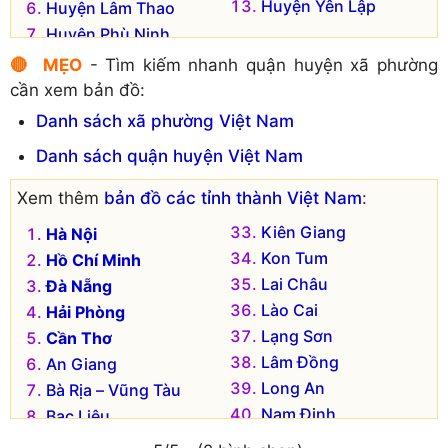
Huyện Yên Lập
Huyện Lâm Thao
Huyện Phù Ninh
🔴 MẸO
- Tìm kiếm nhanh quận huyện xã phường
cần xem bản đồ:
Danh sách xã phường Việt Nam
Danh sách quận huyện Việt Nam
Xem thêm
bản đồ các tỉnh thành Việt Nam
:
Kiên Giang
Hà Nội
Kon Tum
Hồ Chí Minh
Lai Châu
Đà Nẵng
Lào Cai
Hải Phòng
Lạng Sơn
Cần Thơ
Lâm Đồng
An Giang
Long An
Bà Rịa – Vũng Tàu
Nam Định
Bạc Liêu
Nghệ An
Bắc Kạn