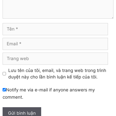
Trà Vinh
Hà Tĩnh
Tuyên Quang
Hải Dương
Vĩnh Long
Hòa Bình
Vĩnh Phúc
Hậu Giang
Tên
Yên Bái
Hưng Yên
Khánh Hòa
Email
Trang
web
Lưu tên của tôi, email, và trang web trong trình
duyệt này cho lần bình luận kế tiếp của tôi.
Notify me via e-mail if anyone answers my
comment.