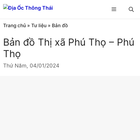
Chuyển
Menu
đến
nội
Trang chủ
»
Tư liệu
»
Bản đồ
dung
Bản đồ Thị xã Phú Thọ – Phú
Thọ
Thứ Năm, 04/01/2024