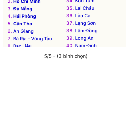
Kon Tum
Hồ Chí Minh
Lai Châu
Đà Nẵng
Lào Cai
Hải Phòng
Lạng Sơn
Cần Thơ
Lâm Đồng
An Giang
Long An
Bà Rịa – Vũng Tàu
Nam Định
Bạc Liêu
Nghệ An
Bắc Kạn
5/5 - (3 bình chọn)
Ninh Bình
Bắc Giang
Ninh Thuận
Bắc Ninh
Phú Thọ
Bến Tre
Phú Yên
Bình Dương
Quảng Bình
Bình Định
Quảng Nam
Bình Phước
Quảng Ngãi
Bình Thuận
Quảng Ninh
Cà Mau
Quảng Trị
Cao Bằng
Sóc Trăng
Đắk Lắk