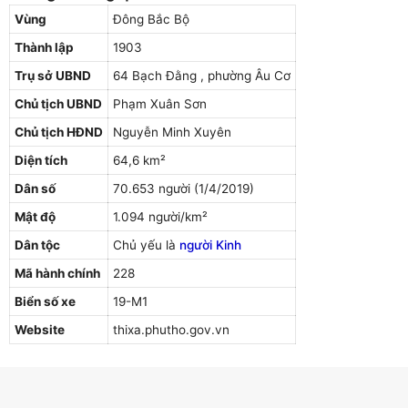
Vùng
Đông Bắc Bộ
Thành lập
1903
Trụ sở UBND
64 Bạch Đằng , phường Âu Cơ
Chủ tịch UBND
Phạm Xuân Sơn
Chủ tịch HĐND
Nguyễn Minh Xuyên
Diện tích
64,6 km²
Dân số
70.653 người (1/4/2019)
Mật độ
1.094 người/km²
Dân tộc
Chủ yếu là
người Kinh
Mã hành chính
228
Biển số xe
19-M1
Website
thixa.phutho.gov.vn