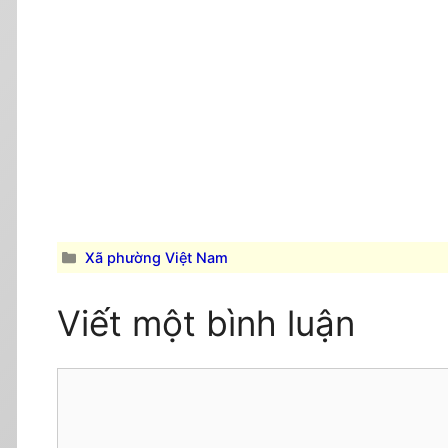
Danh
Xã phường Việt Nam
mục
Viết một bình luận
Comment