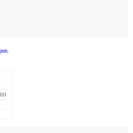
ịnh
.
22)