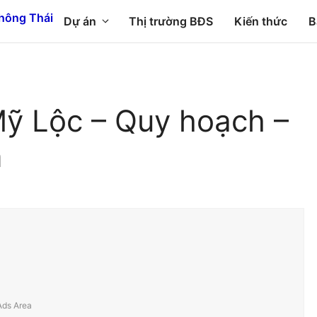
Dự án
Thị trường BĐS
Kiến thức
B
ỹ Lộc – Quy hoạch –
n