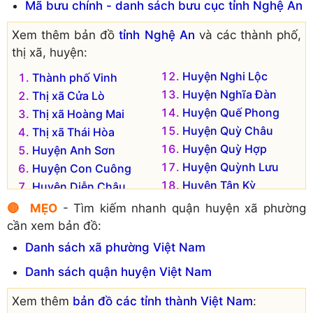
Mã bưu chính - danh sách bưu cục tỉnh Nghệ An
Xã Nghi Lâm
Xã Nghi Vạn
Xã Nghi Long
Xã Nghi Xá
Xem thêm bản đồ
tỉnh Nghệ An
và các thành phố,
Xã Nghi Mỹ
Xã Nghi Xuân
thị xã, huyện:
Xã Nghi Phong
Xã Nghi Yên
Huyện Nghi Lộc
Thành phố Vinh
Xã Nghi Phương
Xã Phúc Thọ
Huyện Nghĩa Đàn
Thị xã Cửa Lò
Đơn vị hành chính cũ hiện không còn tồn tại là:
Huyện Quế Phong
Thị xã Hoàng Mai
Xã Nghi Khánh
Huyện Quỳ Châu
Xã Nghi Hợp
Thị xã Thái Hòa
Huyện Quỳ Hợp
Huyện Anh Sơn
Huyện Quỳnh Lưu
Huyện Con Cuông
Huyện Tân Kỳ
Huyện Diễn Châu
Huyện Thanh Chương
Huyện Đô Lương
🔴 MẸO
- Tìm kiếm nhanh quận huyện xã phường
Huyện Tương Dương
Huyện Hưng Nguyên
cần xem bản đồ:
Huyện Yên Thành
Huyện Kỳ Sơn
Danh sách xã phường Việt Nam
Huyện Nam Đàn
Danh sách quận huyện Việt Nam
Xem thêm
bản đồ các tỉnh thành Việt Nam
: