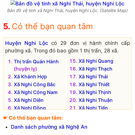
Bản đồ vệ tinh xã Nghi Thái, huyện Nghi Lộc. (Satelite Map)
Có thể bạn quan tâm
Huyện Nghi Lộc
có 29 đơn vị hành chính cấp
phường xã. Trong đó bao gồm 1 thị trấn, 28 xã.
Xã Nghi Quang
Thị trấn Quán Hành
(huyện lỵ)
Xã Nghi Thạch
Xã Khánh Hợp
Xã Nghi Thái
Xã Nghi Công Bắc
Xã Nghi Thiết
Xã Nghi Công Nam
Xã Nghi Thịnh
Xã Nghi Diên
Xã Nghi Thuận
Xã Nghi Đồng
Xã Nghi Tiến
Xã Nghi Hoa
Xã Nghi Trung
☛ Có thể bạn quan tâm:
Xã Nghi Hưng
Xã Nghi Trường
Danh sách phường xã Nghệ An
Xã Nghi Kiều
Xã Nghi Văn