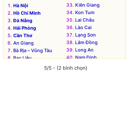
Kiên Giang
Hà Nội
Kon Tum
Hồ Chí Minh
Lai Châu
Đà Nẵng
Lào Cai
Hải Phòng
Lạng Sơn
Cần Thơ
Lâm Đồng
An Giang
Long An
Bà Rịa – Vũng Tàu
Nam Định
Bạc Liêu
Nghệ An
Bắc Kạn
5/5 - (2 bình chọn)
Ninh Bình
Bắc Giang
Ninh Thuận
Bắc Ninh
Phú Thọ
Bến Tre
Phú Yên
Bình Dương
Quảng Bình
Bình Định
Quảng Nam
Bình Phước
Quảng Ngãi
Bình Thuận
Quảng Ninh
Cà Mau