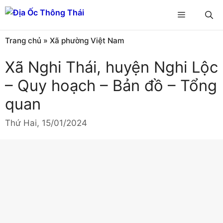
Chuyển
Menu
đến
nội
Trang chủ
»
Xã phường Việt Nam
dung
Xã Nghi Thái, huyện Nghi Lộc
– Quy hoạch – Bản đồ – Tổng
quan
Thứ Hai, 15/01/2024