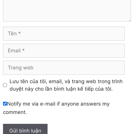
Trà Vinh
Hà Tĩnh
Tuyên Quang
Hải Dương
Vĩnh Long
Hòa Bình
Vĩnh Phúc
Hậu Giang
Tên
Yên Bái
Hưng Yên
Khánh Hòa
Email
Trang
web
Lưu tên của tôi, email, và trang web trong trình
duyệt này cho lần bình luận kế tiếp của tôi.
Notify me via e-mail if anyone answers my
comment.