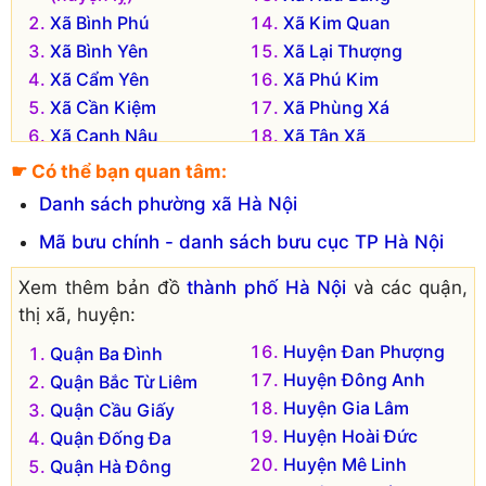
Xã Bình Phú
Xã Kim Quan
Xã Bình Yên
Xã Lại Thượng
Xã Cẩm Yên
Xã Phú Kim
Xã Cần Kiệm
Xã Phùng Xá
Xã Canh Nậu
Xã Tân Xã
Xã Chàng Sơn
Xã Thạch Hòa
☛ Có thể bạn quan tâm:
Xã Đại Đồng
Xã Thạch Xá
Danh sách phường xã Hà Nội
Xã Dị Nậu
Xã Tiến Xuân
Mã bưu chính - danh sách bưu cục TP Hà Nội
Xã Đồng Trúc
Xã Yên Bình
Xã Hạ Bằng
Xã Yên Trung
Xem thêm bản đồ
thành phố Hà Nội
và các quận,
thị xã, huyện:
Huyện Đan Phượng
Quận Ba Đình
Huyện Đông Anh
Quận Bắc Từ Liêm
Huyện Gia Lâm
Quận Cầu Giấy
Huyện Hoài Đức
Quận Đống Đa
Huyện Mê Linh
Quận Hà Đông