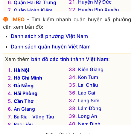
Huyện Mỹ Đức
Quận Hai Bà Trưng
Huyện Phú Xuyên
Quận Hoàn Kiếm
Huyện Phúc Thọ
Quận Hoàng Mai
🔴 MẸO
- Tìm kiếm nhanh quận huyện xã phường
Huyện Quốc Oai
Quận Long Biên
cần xem bản đồ:
Huyện Sóc Sơn
Quận Nam Từ Liêm
Danh sách xã phường Việt Nam
Huyện Thạch Thất
Quận Tây Hồ
Danh sách quận huyện Việt Nam
Huyện Thanh Oai
Quận Thanh Xuân
Huyện Thanh Trì
Thị xã Sơn Tây
Xem thêm
bản đồ các tỉnh thành Việt Nam
:
Huyện Thường Tín
Huyện Ba Vì
Kiên Giang
Hà Nội
Huyện Ứng Hòa
Huyện Chương Mỹ
Kon Tum
Hồ Chí Minh
Lai Châu
Đà Nẵng
Lào Cai
Hải Phòng
Lạng Sơn
Cần Thơ
Lâm Đồng
An Giang
Long An
Bà Rịa – Vũng Tàu
Nam Định
Bạc Liêu
Nghệ An
Bắc Kạn