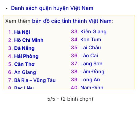
Danh sách quận huyện Việt Nam
Xem thêm
bản đồ các tỉnh thành Việt Nam
:
Kiên Giang
Hà Nội
Kon Tum
Hồ Chí Minh
Lai Châu
Đà Nẵng
Lào Cai
Hải Phòng
Lạng Sơn
Cần Thơ
Lâm Đồng
An Giang
Long An
Bà Rịa – Vũng Tàu
Nam Định
Bạc Liêu
Nghệ An
Bắc Kạn
5/5 - (2 bình chọn)
Ninh Bình
Bắc Giang
Ninh Thuận
Bắc Ninh
Phú Thọ
Bến Tre
Phú Yên
Bình Dương
Quảng Bình
Bình Định