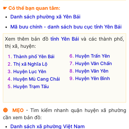
Xã Đại Sơn
Xã Viễn Sơn
☛ Có thể bạn quan tâm:
Xã Đông An
Xã Xuân Ái
Danh sách phường xã Yên Bái
Xã Đông Cuông
Xã Xuân Tầm
Mã bưu chính - danh sách bưu cục tỉnh Yên Bái
Xã Lâm Giang
Xã Yên Hợp
Xã Lang Thíp
Xã Yên Phú
Xem thêm bản đồ
tỉnh Yên Bái
và các thành phố,
Xã Mậu Đông
Xã Yên Thái
thị xã, huyện:
Đơn vị hành chính cũ hiện không còn tồn tại là:
Huyện Trấn Yên
Thành phố Yên Bái
Xã Yên Hưng
Huyện Văn Chấn
Xã Hoàng Thắng
Thị xã Nghĩa Lộ
Huyện Văn Yên
Huyện Lục Yên
Huyện Yên Bình
Huyện Mù Cang Chải
Huyện Trạm Tấu
🔴 MẸO
- Tìm kiếm nhanh quận huyện xã phường
cần xem bản đồ:
Danh sách xã phường Việt Nam