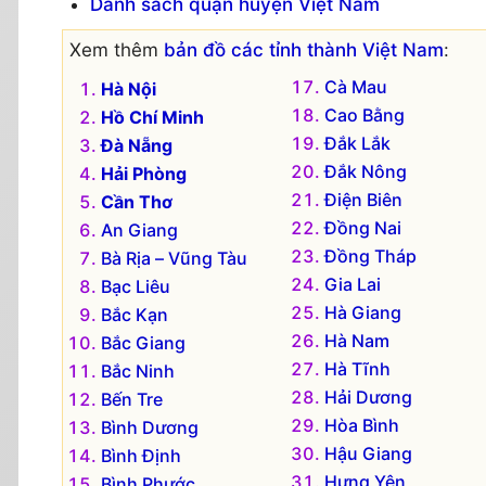
Danh sách quận huyện Việt Nam
Xem thêm
bản đồ các tỉnh thành Việt Nam
:
Cà Mau
Hà Nội
Cao Bằng
Hồ Chí Minh
Đắk Lắk
Đà Nẵng
Đắk Nông
Hải Phòng
Điện Biên
Cần Thơ
Đồng Nai
An Giang
Đồng Tháp
Bà Rịa – Vũng Tàu
Gia Lai
Bạc Liêu
Hà Giang
Bắc Kạn
Hà Nam
Bắc Giang
Hà Tĩnh
Bắc Ninh
Hải Dương
Bến Tre
Hòa Bình
Bình Dương
Hậu Giang
Bình Định
Hưng Yên
Bình Phước