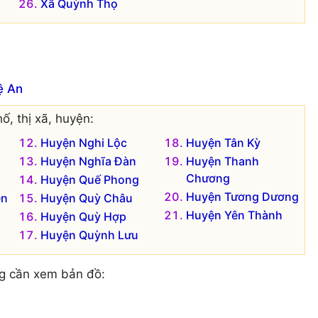
Xã Quỳnh Thọ
ệ An
ố, thị xã, huyện:
Huyện Nghi Lộc
Huyện Tân Kỳ
Huyện Nghĩa Đàn
Huyện Thanh
Chương
Huyện Quế Phong
Huyện Tương Dương
ên
Huyện Quỳ Châu
Huyện Yên Thành
Huyện Quỳ Hợp
Huyện Quỳnh Lưu
g cần xem bản đồ: