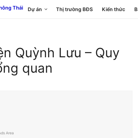
Dự án
Thị trường BĐS
Kiến thức
B
ện Quỳnh Lưu – Quy
ổng quan