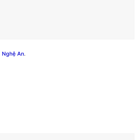
h Nghệ An
.