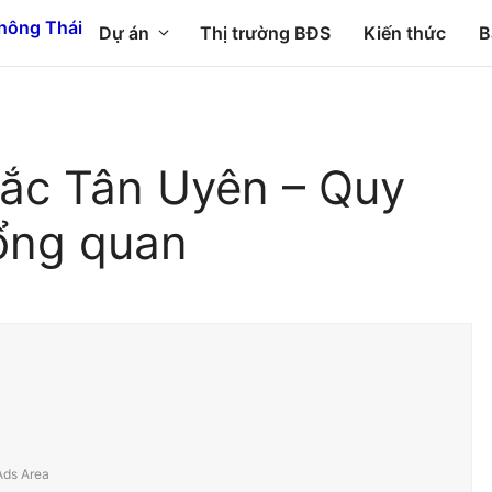
Dự án
Thị trường BĐS
Kiến thức
B
ắc Tân Uyên – Quy
ổng quan