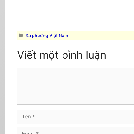
Danh
Xã phường Việt Nam
mục
Viết một bình luận
Comment
Tên
Email