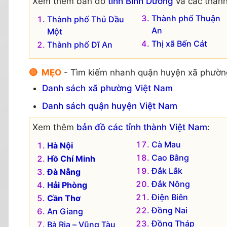
Xem thêm bản đồ
tỉnh Bình Dương
và các thành
Thành phố Thuận
Thành phố Thủ Dầu
An
Một
Thị xã Bến Cát
Thành phố Dĩ An
🔴 MẸO
- Tìm kiếm nhanh quận huyện xã phườn
Danh sách xã phường Việt Nam
Danh sách quận huyện Việt Nam
Xem thêm
bản đồ các tỉnh thành Việt Nam
:
Cà Mau
Hà Nội
Cao Bằng
Hồ Chí Minh
Đắk Lắk
Đà Nẵng
Đắk Nông
Hải Phòng
Điện Biên
Cần Thơ
Đồng Nai
An Giang
Đồng Tháp
Bà Rịa – Vũng Tàu