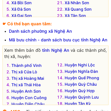
Xã Bồi Sơn
Xã Nhân Sơn
Xã Đà Sơn
Xã Quang Sơn
Xã Đại Sơn
Xã Tân Sơn
Xã Đặng Sơn
Xã Thái Sơn
☛ Có thể bạn quan tâm:
Xã Đông Sơn
Xã Thịnh Sơn
Danh sách phường xã Nghệ An
Xã Giang Sơn Đông
Xã Thuận Sơn
Mã bưu chính - danh sách bưu cục tỉnh Nghệ An
Xã Giang Sơn Tây
Xã Thượng Sơn
Xã Hiến Sơn
Xã Tràng Sơn
Xem thêm bản đồ
tỉnh Nghệ An
và các thành phố,
Xã Hòa Sơn
Xã Trù Sơn
thị xã, huyện:
Xã Hồng Sơn
Xã Trung Sơn
Huyện Nghi Lộc
Thành phố Vinh
Xã Lạc Sơn
Xã Văn Sơn
Huyện Nghĩa Đàn
Thị xã Cửa Lò
Xã Lam Sơn
Xã Xuân Sơn
Huyện Quế Phong
Thị xã Hoàng Mai
Xã Lưu Sơn
Xã Yên Sơn
Huyện Quỳ Châu
Thị xã Thái Hòa
Huyện Quỳ Hợp
Huyện Anh Sơn
Huyện Quỳnh Lưu
Huyện Con Cuông
Huyện Tân Kỳ
Huyện Diễn Châu
Huyện Thanh Chương
Huyện Đô Lương