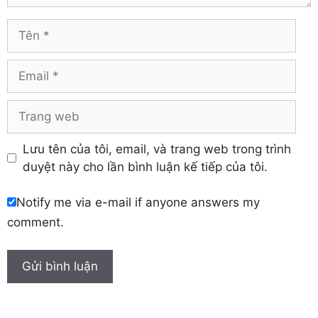
Vĩnh Long
Hòa Bình
Vĩnh Phúc
Hậu Giang
Tên
Yên Bái
Hưng Yên
Khánh Hòa
Email
Trang
web
Lưu tên của tôi, email, và trang web trong trình
duyệt này cho lần bình luận kế tiếp của tôi.
Notify me via e-mail if anyone answers my
comment.