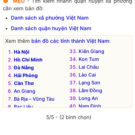
🔴 MẸO
- Tìm kiếm nhanh quận huyện xã phường
Huyện Tương Dương
Huyện Hưng Nguyên
cần xem bản đồ:
Huyện Yên Thành
Huyện Kỳ Sơn
Danh sách xã phường Việt Nam
Huyện Nam Đàn
Danh sách quận huyện Việt Nam
Xem thêm
bản đồ các tỉnh thành Việt Nam
:
Kiên Giang
Hà Nội
Kon Tum
Hồ Chí Minh
Lai Châu
Đà Nẵng
Lào Cai
Hải Phòng
Lạng Sơn
Cần Thơ
Lâm Đồng
An Giang
Long An
Bà Rịa – Vũng Tàu
Nam Định
Bạc Liêu
Nghệ An
Bắc Kạn
5/5 - (2 bình chọn)
Ninh Bình
Bắc Giang
Ninh Thuận
Bắc Ninh