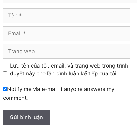
Vĩnh Long
Hòa Bình
Vĩnh Phúc
Hậu Giang
Tên
Yên Bái
Hưng Yên
Khánh Hòa
Email
Trang
web
Lưu tên của tôi, email, và trang web trong trình
duyệt này cho lần bình luận kế tiếp của tôi.
Notify me via e-mail if anyone answers my
comment.