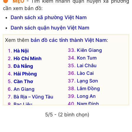
🔴 MẸO
- Tìm kiếm nhanh quận huyện xã phường
Huyện Tương Dương
Huyện Hưng Nguyên
cần xem bản đồ:
Huyện Yên Thành
Huyện Kỳ Sơn
Danh sách xã phường Việt Nam
Huyện Nam Đàn
Danh sách quận huyện Việt Nam
Xem thêm
bản đồ các tỉnh thành Việt Nam
:
Kiên Giang
Hà Nội
Kon Tum
Hồ Chí Minh
Lai Châu
Đà Nẵng
Lào Cai
Hải Phòng
Lạng Sơn
Cần Thơ
Lâm Đồng
An Giang
Long An
Bà Rịa – Vũng Tàu
Nam Định
Bạc Liêu
Nghệ An
Bắc Kạn
5/5 - (2 bình chọn)
Ninh Bình
Bắc Giang
Ninh Thuận
Bắc Ninh