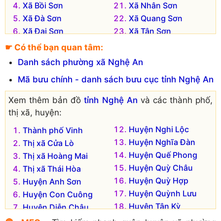
Xã Bồi Sơn
Xã Nhân Sơn
Xã Đà Sơn
Xã Quang Sơn
Xã Đại Sơn
Xã Tân Sơn
Xã Đặng Sơn
Xã Thái Sơn
☛ Có thể bạn quan tâm:
Xã Đông Sơn
Xã Thịnh Sơn
Danh sách phường xã Nghệ An
Xã Giang Sơn Đông
Xã Thuận Sơn
Mã bưu chính - danh sách bưu cục tỉnh Nghệ An
Xã Giang Sơn Tây
Xã Thượng Sơn
Xã Hiến Sơn
Xã Tràng Sơn
Xem thêm bản đồ
tỉnh Nghệ An
và các thành phố,
Xã Hòa Sơn
Xã Trù Sơn
thị xã, huyện:
Xã Hồng Sơn
Xã Trung Sơn
Huyện Nghi Lộc
Thành phố Vinh
Xã Lạc Sơn
Xã Văn Sơn
Huyện Nghĩa Đàn
Thị xã Cửa Lò
Xã Lam Sơn
Xã Xuân Sơn
Huyện Quế Phong
Thị xã Hoàng Mai
Xã Lưu Sơn
Xã Yên Sơn
Huyện Quỳ Châu
Thị xã Thái Hòa
Huyện Quỳ Hợp
Huyện Anh Sơn
Huyện Quỳnh Lưu
Huyện Con Cuông
Huyện Tân Kỳ
Huyện Diễn Châu
Huyện Thanh Chương
Huyện Đô Lương