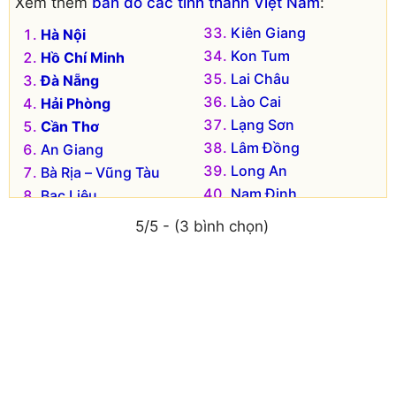
Xem thêm
bản đồ các tỉnh thành Việt Nam
:
Kiên Giang
Hà Nội
Kon Tum
Hồ Chí Minh
Lai Châu
Đà Nẵng
Lào Cai
Hải Phòng
Lạng Sơn
Cần Thơ
Lâm Đồng
An Giang
Long An
Bà Rịa – Vũng Tàu
Nam Định
Bạc Liêu
Nghệ An
Bắc Kạn
5/5 - (3 bình chọn)
Ninh Bình
Bắc Giang
Ninh Thuận
Bắc Ninh
Phú Thọ
Bến Tre
Phú Yên
Bình Dương
Quảng Bình
Bình Định
Quảng Nam
Bình Phước
Quảng Ngãi
Bình Thuận