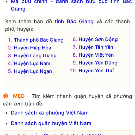
Mã bưu chính - danh sách bưu cục tỉnh Bắc
Xã Mỹ Thái
Xã Yên Mỹ
Giang
Đơn vị hành chính cũ hiện không còn tồn tại là:
Xem thêm bản đồ
tỉnh Bắc Giang
và các thành
Xã Tân Thịnh
Xã Phi Mô
phố, huyện:
Huyện Sơn Động
Thành phố Bắc Giang
Huyện Tân Yên
Huyện Hiệp Hòa
Huyện Việt Yên
Huyện Lạng Giang
Huyện Yên Dũng
Huyện Lục Nam
Huyện Yên Thế
Huyện Lục Ngạn
🔴 MẸO
- Tìm kiếm nhanh quận huyện xã phường
cần xem bản đồ:
Danh sách xã phường Việt Nam
Danh sách quận huyện Việt Nam