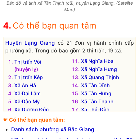
Bản đồ vệ tinh xã Tân Thịnh (cũ), huyện Lạng Giang. (Satelite
Map)
Có thể bạn quan tâm
Huyện Lạng Giang
có 21 đơn vị hành chính cấp
phường xã. Trong đó bao gồm 2 thị trấn, 19 xã.
Xã Nghĩa Hòa
Thị trấn Vôi
(huyện lỵ)
Xã Nghĩa Hưng
Thị trấn Kép
Xã Quang Thịnh
Xã An Hà
Xã Tân Dĩnh
Xã Đại Lâm
Xã Tân Hưng
Xã Đào Mỹ
Xã Tân Thanh
Xã Dương Đức
Xã Thái Đào
Xã Hương Lạc
Xã Tiên Lục
☛ Có thể bạn quan tâm:
Xã Hương Sơn
Xã Xuân Hương
Danh sách phường xã Bắc Giang
Xã Mỹ Hà
Xã Xương Lâm