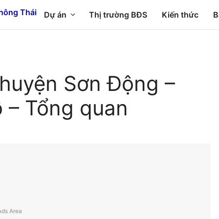
Dự án
Thị trường BĐS
Kiến thức
B
 huyện Sơn Động –
ồ – Tổng quan