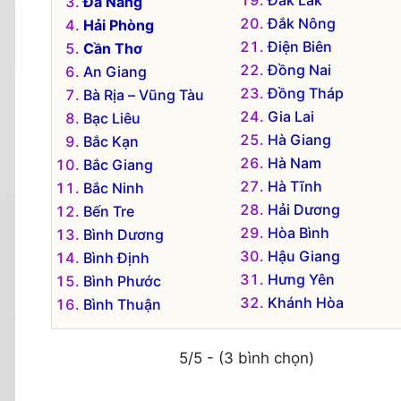
Đắk Lắk
Đà Nẵng
Đắk Nông
Hải Phòng
Điện Biên
Cần Thơ
Đồng Nai
An Giang
Đồng Tháp
Bà Rịa – Vũng Tàu
Gia Lai
Bạc Liêu
Hà Giang
Bắc Kạn
Hà Nam
Bắc Giang
Hà Tĩnh
Bắc Ninh
Hải Dương
Bến Tre
Hòa Bình
Bình Dương
Hậu Giang
Bình Định
Hưng Yên
Bình Phước
Khánh Hòa
Bình Thuận
5/5 - (3 bình chọn)