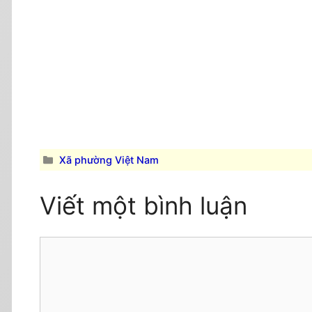
Danh
Xã phường Việt Nam
mục
Viết một bình luận
Comment