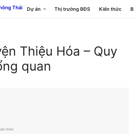
Dự án
Thị trường BĐS
Kiến thức
B
yện Thiệu Hóa – Quy
ổng quan