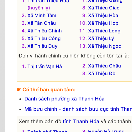
Xã Thiệu Giang
Thị trấn Thiệu Hóa
(huyện lỵ)
Xã Thiệu Giao
Xã Minh Tâm
Xã Thiệu Hòa
Xã Tân Châu
Xã Thiệu Hợp
Xã Thiệu Chính
Xã Thiệu Long
Xã Thiệu Công
Xã Thiệu Lý
Xã Thiệu Duy
Xã Thiệu Ngọc
Đơn vị hành chính cũ hiện không còn tồn tại là:
Xã Thiệu Châu
Thị trấn Vạn Hà
Xã Thiệu Đô
☛ Có thể bạn quan tâm:
Danh sách phường xã Thanh Hóa
Mã bưu chính - danh sách bưu cục tỉnh Tha
Xem thêm bản đồ
tỉnh Thanh Hóa
và các thành 
Huyện Hà Trung
Thành phố Thanh