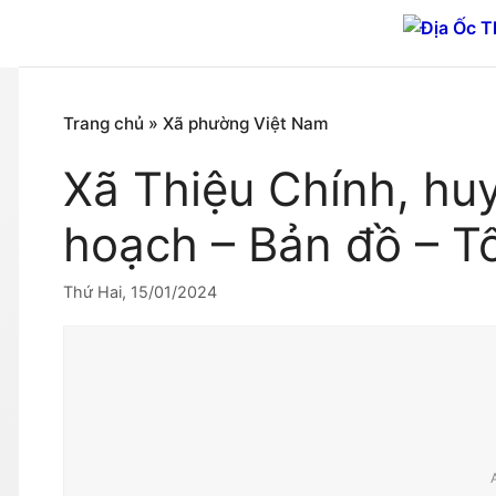
Chuyển
đến
nội
dung
Trang chủ
»
Xã phường Việt Nam
Xã Thiệu Chính, hu
hoạch – Bản đồ – T
Thứ Hai, 15/01/2024