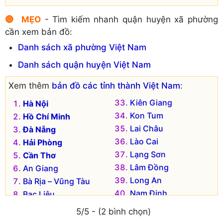
🔴 MẸO
- Tìm kiếm nhanh quận huyện xã phường
cần xem bản đồ:
Danh sách xã phường Việt Nam
Danh sách quận huyện Việt Nam
Xem thêm
bản đồ các tỉnh thành Việt Nam
:
Kiên Giang
Hà Nội
Kon Tum
Hồ Chí Minh
Lai Châu
Đà Nẵng
Lào Cai
Hải Phòng
Lạng Sơn
Cần Thơ
Lâm Đồng
An Giang
Long An
Bà Rịa – Vũng Tàu
Nam Định
Bạc Liêu
Nghệ An
Bắc Kạn
5/5 - (2 bình chọn)
Ninh Bình
Bắc Giang