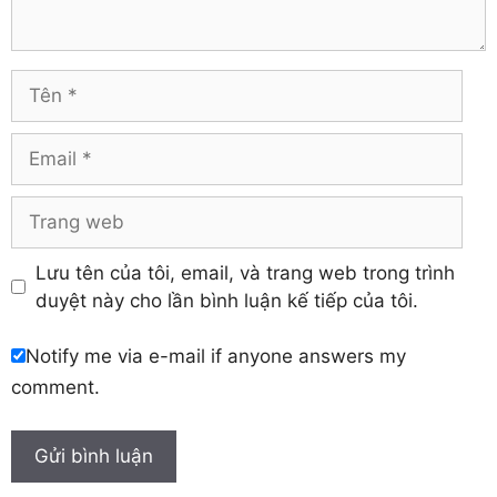
Tuyên Quang
Hải Dương
Vĩnh Long
Hòa Bình
Vĩnh Phúc
Hậu Giang
Tên
Yên Bái
Hưng Yên
Khánh Hòa
Email
Trang
web
Lưu tên của tôi, email, và trang web trong trình
duyệt này cho lần bình luận kế tiếp của tôi.
Notify me via e-mail if anyone answers my
comment.