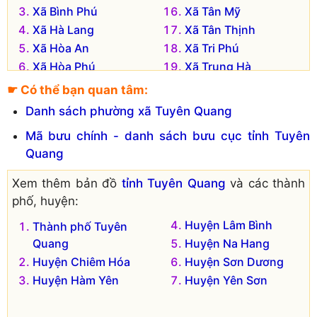
Xã Bình Phú
Xã Tân Mỹ
Xã Hà Lang
Xã Tân Thịnh
Xã Hòa An
Xã Tri Phú
Xã Hòa Phú
Xã Trung Hà
Xã Hùng Mỹ
Xã Trung Hòa
☛ Có thể bạn quan tâm:
Xã Kiên Đài
Xã Vinh Quang
Danh sách phường xã Tuyên Quang
Xã Kim Bình
Xã Xuân Quang
Mã bưu chính - danh sách bưu cục tỉnh Tuyên
Xã Linh Phú
Xã Yên Lập
Quang
Xã Ngọc Hội
Xã Yên Nguyên
Xã Nhân Lý
Xem thêm bản đồ
tỉnh Tuyên Quang
và các thành
phố, huyện:
Huyện Lâm Bình
Thành phố Tuyên
Quang
Huyện Na Hang
Huyện Chiêm Hóa
Huyện Sơn Dương
Huyện Hàm Yên
Huyện Yên Sơn