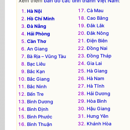
Xem thêm
bản đồ các tỉnh thành Việt Nam
:
Cà Mau
Hà Nội
Cao Bằng
Hồ Chí Minh
Đắk Lắk
Đà Nẵng
Đắk Nông
Hải Phòng
Điện Biên
Cần Thơ
Đồng Nai
An Giang
Đồng Tháp
Bà Rịa – Vũng Tàu
Gia Lai
Bạc Liêu
Hà Giang
Bắc Kạn
Hà Nam
Bắc Giang
Hà Tĩnh
Bắc Ninh
Hải Dương
Bến Tre
Hòa Bình
Bình Dương
Hậu Giang
Bình Định
Hưng Yên
Bình Phước
Khánh Hòa
Bình Thuận