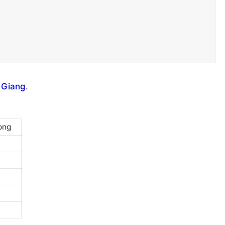
 Giang
.
ong