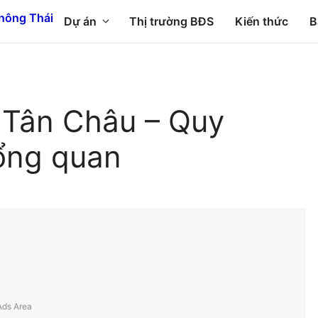
Dự án
Thị trường BĐS
Kiến thức
B
ã Tân Châu – Quy
ổng quan