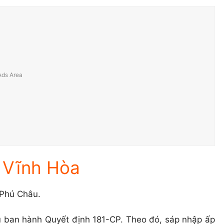
ã Vĩnh Hòa
 Phú Châu.
 ban hành Quyết định 181-CP. Theo đó, sáp nhập ấp