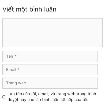
Thái Bình
Đồng Nai
Viết một bình luận
Thái Nguyên
Đồng Tháp
Thanh Hóa
Gia Lai
Thừa Thiên – Huế
Comment
Hà Giang
Tiền Giang
Hà Nam
Trà Vinh
Hà Tĩnh
Tuyên Quang
Hải Dương
Vĩnh Long
Hòa Bình
Vĩnh Phúc
Hậu Giang
Tên
Yên Bái
Hưng Yên
Khánh Hòa
Email
Trang
web
Lưu tên của tôi, email, và trang web trong trình
duyệt này cho lần bình luận kế tiếp của tôi.