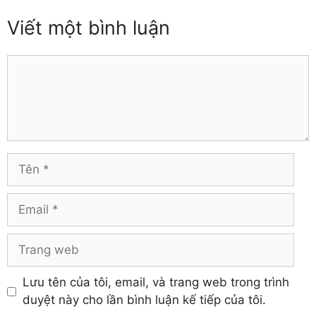
Thái Bình
Đồng Nai
Viết một bình luận
Thái Nguyên
Đồng Tháp
Thanh Hóa
Gia Lai
Thừa Thiên – Huế
Comment
Hà Giang
Tiền Giang
Hà Nam
Trà Vinh
Hà Tĩnh
Tuyên Quang
Hải Dương
Vĩnh Long
Hòa Bình
Vĩnh Phúc
Hậu Giang
Tên
Yên Bái
Hưng Yên
Khánh Hòa
Email
Trang
web
Lưu tên của tôi, email, và trang web trong trình
duyệt này cho lần bình luận kế tiếp của tôi.