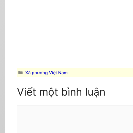
Danh
Xã phường Việt Nam
mục
Viết một bình luận
Comment