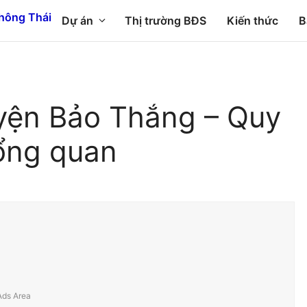
Dự án
Thị trường BĐS
Kiến thức
B
yện Bảo Thắng – Quy
ổng quan