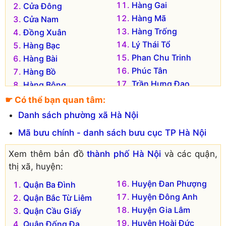
Hàng Gai
Cửa Đông
Hàng Mã
Cửa Nam
Hàng Trống
Đồng Xuân
Lý Thái Tổ
Hàng Bạc
Phan Chu Trinh
Hàng Bài
Phúc Tân
Hàng Bồ
Trần Hưng Đạo
Hàng Bông
Tràng Tiền
Hàng Buồm
☛ Có thể bạn quan tâm:
Đơn vị hành chính cũ hiện không còn tồn tại là:
Danh sách phường xã Hà Nội
Phường Chương Dương Độ
Mã bưu chính - danh sách bưu cục TP Hà Nội
Xem thêm bản đồ
thành phố Hà Nội
và các quận,
thị xã, huyện:
Huyện Đan Phượng
Quận Ba Đình
Huyện Đông Anh
Quận Bắc Từ Liêm
Huyện Gia Lâm
Quận Cầu Giấy
Huyện Hoài Đức
Quận Đống Đa