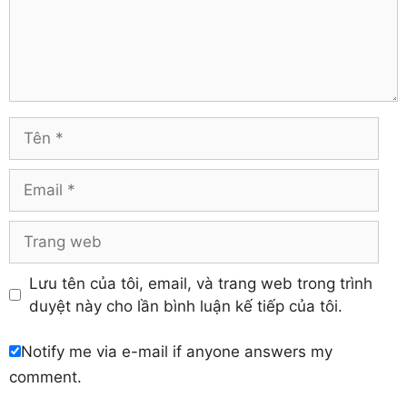
Comment
Hà Giang
Tiền Giang
Hà Nam
Trà Vinh
Hà Tĩnh
Tuyên Quang
Hải Dương
Vĩnh Long
Hòa Bình
Vĩnh Phúc
Hậu Giang
Tên
Yên Bái
Hưng Yên
Khánh Hòa
Email
Trang
web
Lưu tên của tôi, email, và trang web trong trình
duyệt này cho lần bình luận kế tiếp của tôi.
Notify me via e-mail if anyone answers my
comment.