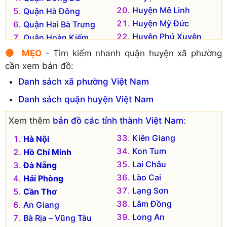
Huyện Mê Linh
Quận Hà Đông
Huyện Mỹ Đức
Quận Hai Bà Trưng
Huyện Phú Xuyên
Quận Hoàn Kiếm
Huyện Phúc Thọ
Quận Hoàng Mai
🔴 MẸO
- Tìm kiếm nhanh quận huyện xã phường
Huyện Quốc Oai
Quận Long Biên
cần xem bản đồ:
Huyện Sóc Sơn
Quận Nam Từ Liêm
Danh sách xã phường Việt Nam
Huyện Thạch Thất
Quận Tây Hồ
Danh sách quận huyện Việt Nam
Huyện Thanh Oai
Quận Thanh Xuân
Huyện Thanh Trì
Thị xã Sơn Tây
Xem thêm
bản đồ các tỉnh thành Việt Nam
:
Huyện Thường Tín
Huyện Ba Vì
Kiên Giang
Hà Nội
Huyện Ứng Hòa
Huyện Chương Mỹ
Kon Tum
Hồ Chí Minh
Lai Châu
Đà Nẵng
Lào Cai
Hải Phòng
Lạng Sơn
Cần Thơ
Lâm Đồng
An Giang
Long An
Bà Rịa – Vũng Tàu